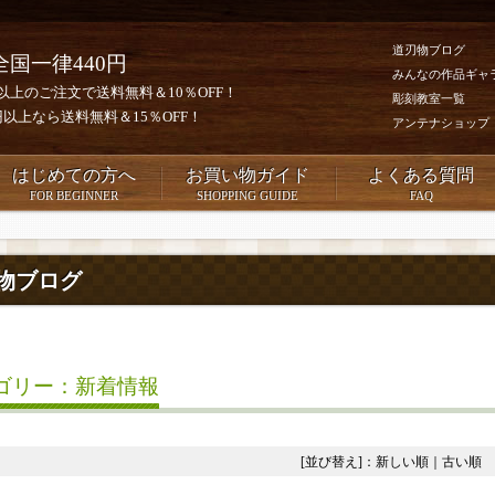
道刃物ブログ
全国一律440円
みんなの作品ギャ
0円以上のご注文で送料無料＆10％OFF！
彫刻教室一覧
00円以上なら送料無料＆15％OFF！
アンテナショップ
はじめての方へ
お買い物ガイド
よくある質問
FOR BEGINNER
SHOPPING GUIDE
FAQ
物ブログ
ゴリー：新着情報
[並び替え]：
新しい順
｜
古い順