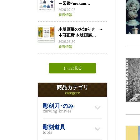
～図鑑×mokum…
2026.07.02
新着情報
木版画展のお知らせ ～
本荘正彦 木版画展…
2026.06.30
新着情報
もっと見る
商品カテゴリ
category
彫刻刀･のみ
carving knives
彫刻道具
tools