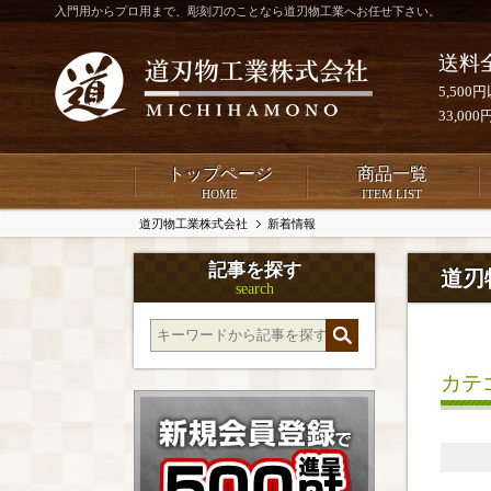
入門用からプロ用まで、彫刻刀のことなら道刃物工業へお任せ下さい。
送料
5,50
33,0
トップページ
商品一覧
HOME
ITEM LIST
道刃物工業株式会社
新着情報
記事を探す
道刃
search
カテ