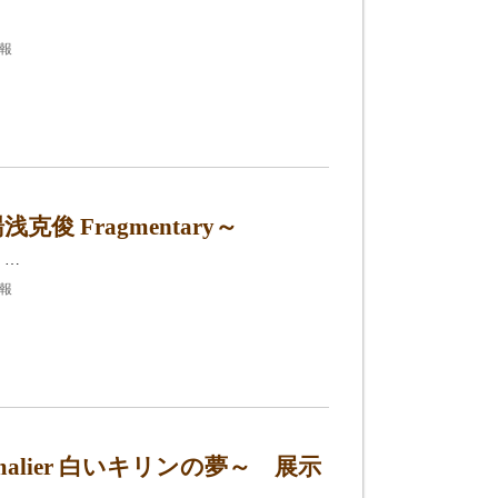
報
 Fragmentary～
 …
報
alier 白いキリンの夢～ 展示