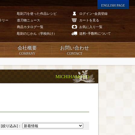
ENGLISH PAGE
彫刻刀を使った作品レシピ
ログイン･会員登録
ラリー
道刃物ニュース
カートを見る
商品カタログ一覧
お気に入り一覧
彫刻のじかん（学校向け）
送料･手数料について
会社概要
お問い合わせ
COMPANY
CONTACT
MICHIHAMONO
[絞り込み]：