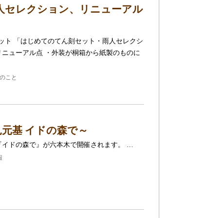
人セレクション、リニューアル
刻セット 「はじめてのてん刻セット・雨人セレクシ
リニューアル点 ・外装が桐箱から紙製のものに
のこと
元基 イドの森で～
『イドの森で』が六本木で開催されます。 …
報