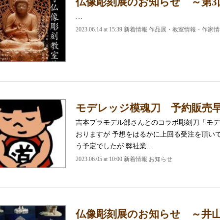
仏像彫刻展のお知らせ ～第3
…
2023.06.14 at 15:39
新着情報 作品展・教室情報・作家情
モデレッジ模魂刀 予約販売
吉本プラモデル部さんとのコラボ彫刻刀「モデ
おりますが 予想をはるかに上回る受注を頂い
う予定でしたが 弊社業…
2023.06.05 at 10:00
新着情報 お知らせ
仏像彫刻展のお知らせ ～井