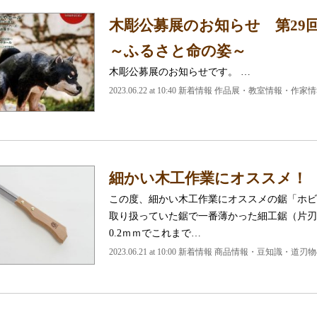
木彫公募展のお知らせ 第2
～ふるさと命の姿～
木彫公募展のお知らせです。 …
2023.06.22 at 10:40
新着情報 作品展・教室情報・作家情
細かい木工作業にオススメ！
この度、細かい木工作業にオススメの鋸「ホビ
取り扱っていた鋸で一番薄かった細工鋸（片刃・
0.2ｍｍでこれまで…
2023.06.21 at 10:00
新着情報 商品情報・豆知識・道刃物