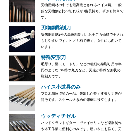
刃物用鋼材の中でも最高級とされるハイス鋼。一般
的な刃物鋼と比べ切れ味が3倍長持ち。研ぎも簡単で
す。
刃物鋼彫刻刀
安来鋼青紙2号の高級彫刻刀。お手ごろ価格で手入れ
もしやすいです。ヒノキ柄で軽く、女性にも向いて
います。
特殊変形刀
毛彫り、髻（モトドリ）などの極細の線彫り用や半
円のようなRを持つ丸刀など、刃先が特殊な形状の
彫刻刀です。
ハイス小道具のみ
プロ木彫家待望の一品。先出しが長く丈夫な刃先が
特徴です。スケール大きめの彫刻に役立ちます。
ウッディチゼル
ハンドクラフトギター、ヴァイオリンなど楽器制作
や木工作業に便利なのみです。硬い木にも強く、刃