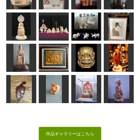
ククサ1号
ゆめのき
像南26号
異国の巨仏
原 善彦
ソノベイ
みっちゃん
sigesama
地蔵菩薩坐像
誕生日カード
十一面観頭部
菩薩立像
茶々丸
Tom
sigesama
かっちゃん
中宮寺 弥勒
トリケラトプ
美人気量競(写)
菩薩半跏像
七福神
ス
歌麿
正念
kiyonk
ken
マツちゃん
宝冠弥勒菩薩
模刻
厄滅の龍
獅子口
踊り女
かっちゃん
一水
msuganuma
sigesama
ペンダント
寅
不動明王坐像
観世音菩薩
ヘソベイ
合之内麻呂
春彫
ちゅうさん
作品ギャラリーはこちら