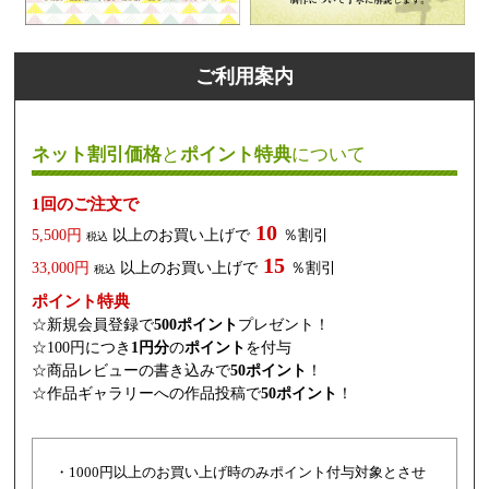
ご利用案内
ネット割引価格
と
ポイント特典
について
1回のご注文で
10
5,500円
以上のお買い上げで
％割引
税込
15
33,000円
以上のお買い上げで
％割引
税込
ポイント特典
☆新規会員登録で
500ポイント
プレゼント！
☆100円につき
1円分
の
ポイント
を付与
☆商品レビューの書き込みで
50ポイント
！
☆作品ギャラリーへの作品投稿で
50ポイント
！
・1000円以上のお買い上げ時のみポイント付与対象とさせ