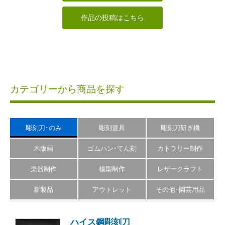
作品の投稿はこちら
カテゴリーから商品を探す
彫刻刀･のみ
彫刻道具
彫刻刀研ぎ機
木版画
ゴムハン･てん刻
カトラリー制作
楽器制作
模型制作
レザークラフト
新製品
アウトレット
その他･園芸用品
ハイス鋼彫刻刀