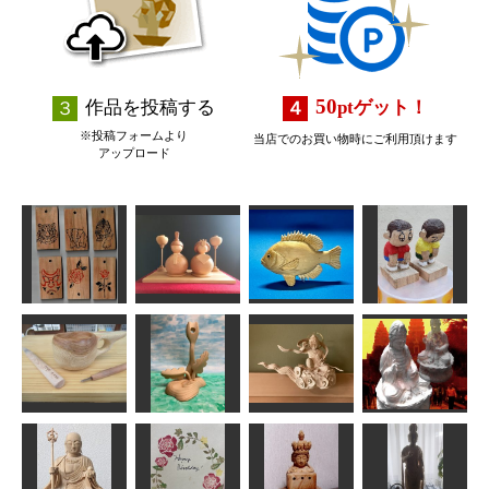
50
作品を投稿する
pt
ゲット！
※投稿フォームより
当店でのお買い物時にご利用頂けます
アップロード
ストラップ
各種
お雛さま
ブルーギル
ごめんなさい
fuku
Ｎ(エヌ)
MINI
のりお
雲中供養菩薩