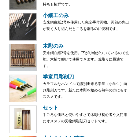
持ちも抜群です。
小細工のみ
安来鋼白紙2号を使用した完全手付刃物。刃部の先出
が長く入り組んだところを削るのに便利です。
木彫のみ
安来鋼白紙2号を使用。下がり輪がついているので玄
能、木槌で叩いて使用できます。荒彫りに最適で
す。
学童用彫刻刀
カラフルなハンドルで識別出来る学童（小学生）向
け彫刻刀です。新たに木彫を始める熟年の方にもオ
ススメです。
セット
手ごろな価格と使いやすさで木彫り初心者や入門用
にオススメの刃物鋼彫刻刀セットです。