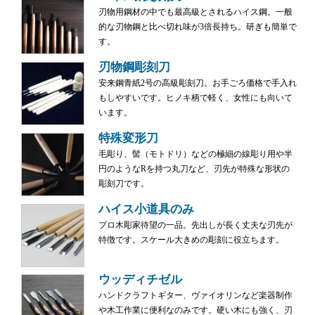
刃物用鋼材の中でも最高級とされるハイス鋼。一般
的な刃物鋼と比べ切れ味が3倍長持ち。研ぎも簡単で
す。
刃物鋼彫刻刀
安来鋼青紙2号の高級彫刻刀。お手ごろ価格で手入れ
もしやすいです。ヒノキ柄で軽く、女性にも向いて
います。
特殊変形刀
毛彫り、髻（モトドリ）などの極細の線彫り用や半
円のようなRを持つ丸刀など、刃先が特殊な形状の
彫刻刀です。
ハイス小道具のみ
プロ木彫家待望の一品。先出しが長く丈夫な刃先が
特徴です。スケール大きめの彫刻に役立ちます。
ウッディチゼル
ハンドクラフトギター、ヴァイオリンなど楽器制作
や木工作業に便利なのみです。硬い木にも強く、刃