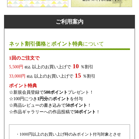
ご利用案内
ネット割引価格
と
ポイント特典
について
1回のご注文で
10
5,500円
以上のお買い上げで
％割引
税込
15
33,000円
以上のお買い上げで
％割引
税込
ポイント特典
☆新規会員登録で
500ポイント
プレゼント！
☆100円につき
1円分
の
ポイント
を付与
☆商品レビューの書き込みで
50ポイント
！
☆作品ギャラリーへの作品投稿で
50ポイント
！
・1000円以上のお買い上げ時のみポイント付与対象とさせ