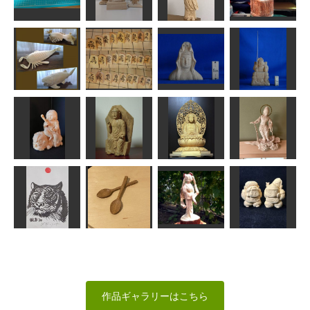
誕生日カード
酔いどれ3人衆
板
聖観音75㎝
Tom
MINI
katokn
sigesama
彫刻刀 風紋
仏像彫刻を初
１号
仏像
めて4作品目
マヤの人
風紋
にっさん
雪道
sigesama
古生代の海の
大船白衣観音
覇者
将棋駒
上半身像
恵比寿様
ken
fuku
ta-chann
ta-chann
雲中供養菩薩
童文殊
釈迦如来倚像
釈迦如来坐像
像南20号
Issay
ちゅうさん
はぐれ庵
みっちゃん
カレースプー
大黒様、恵比
年賀状「寅」4
ン
初音ミク
寿様
道刃物★所蔵参考
作品
えらむ
sigesama
俊造
作品ギャラリーはこちら