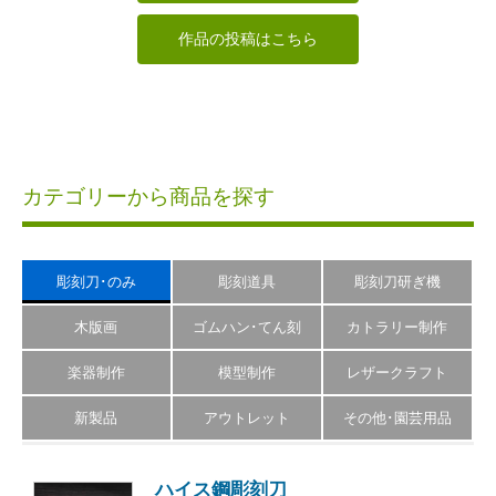
作品の投稿はこちら
カテゴリーから商品を探す
彫刻刀･のみ
彫刻道具
彫刻刀研ぎ機
木版画
ゴムハン･てん刻
カトラリー制作
楽器制作
模型制作
レザークラフト
新製品
アウトレット
その他･園芸用品
ハイス鋼彫刻刀