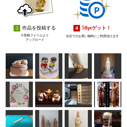
50
作品を投稿する
pt
ゲット！
※投稿フォームより
当店でのお買い物時にご利用頂けます
アップロード
なべ猫
ごめんなさい
横を向いた猫
瑠璃観音菩薩
N（エヌ）
のりお
波間
きいろちゃん
加藤畳店の看