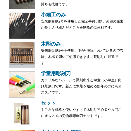
持ちも抜群です。
小細工のみ
安来鋼白紙2号を使用した完全手付刃物。刃部の先出
が長く入り組んだところを削るのに便利です。
木彫のみ
安来鋼白紙2号を使用。下がり輪がついているので玄
能、木槌で叩いて使用できます。荒彫りに最適で
す。
学童用彫刻刀
カラフルなハンドルで識別出来る学童（小学生）向
け彫刻刀です。新たに木彫を始める熟年の方にもオ
ススメです。
セット
手ごろな価格と使いやすさで木彫り初心者や入門用
にオススメの刃物鋼彫刻刀セットです。