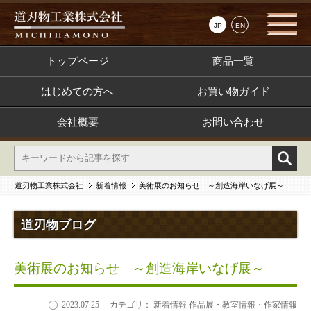
JP
EN
トップページ
商品一覧
はじめての方へ
お買い物ガイド
会社概要
お問い合わせ
道刃物工業株式会社
新着情報
美術展のお知らせ ～創造海岸いなげ展～
道刃物ブログ
美術展のお知らせ ～創造海岸いなげ展～
2023.07.25
カテゴリ： 新着情報 作品展・教室情報・作家情報