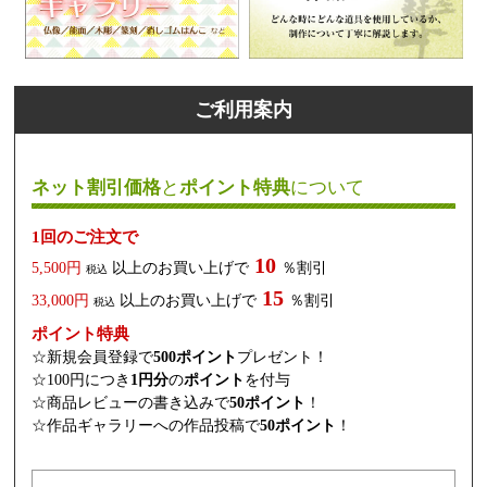
ご利用案内
ネット割引価格
と
ポイント特典
について
1回のご注文で
10
5,500円
以上のお買い上げで
％割引
税込
15
33,000円
以上のお買い上げで
％割引
税込
ポイント特典
☆新規会員登録で
500ポイント
プレゼント！
☆100円につき
1円分
の
ポイント
を付与
☆商品レビューの書き込みで
50ポイント
！
☆作品ギャラリーへの作品投稿で
50ポイント
！