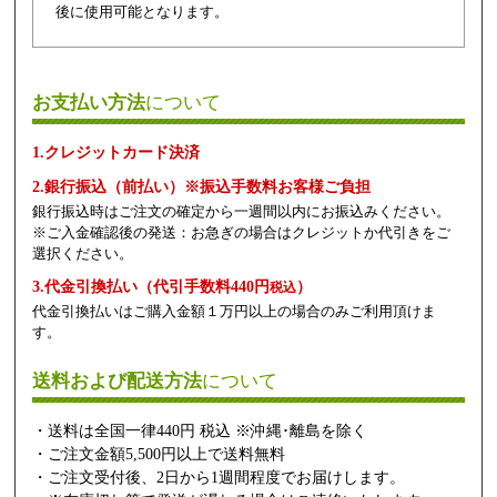
後に使用可能となります。
お支払い方法
について
1.クレジットカード決済
2.銀行振込（前払い）※振込手数料お客様ご負担
銀行振込時はご注文の確定から一週間以内にお振込みください。
※ご入金確認後の発送：お急ぎの場合はクレジットか代引きをご
選択ください。
3.代金引換払い（代引手数料440円
）
税込
代金引換払いはご購入金額１万円以上の場合のみご利用頂けま
す。
送料および配送方法
について
・送料は全国一律440円 税込 ※沖縄･離島を除く
・ご注文金額5,500円以上で送料無料
・ご注文受付後、2日から1週間程度でお届けします。