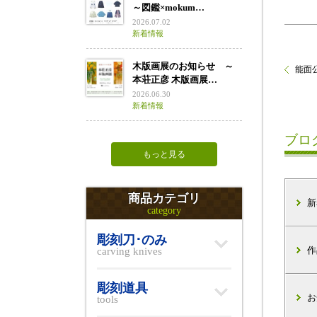
～図鑑×mokum…
2026.07.02
新着情報
木版画展のお知らせ ～
能面公
本荘正彦 木版画展…
2026.06.30
新着情報
ブロ
もっと見る
商品カテゴリ
新
category
彫刻刀･のみ
作
carving knives
彫刻道具
お
tools