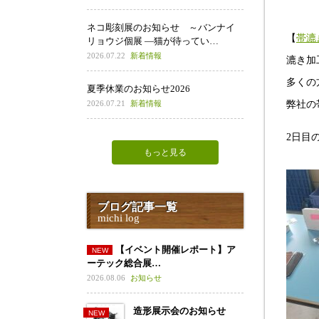
ネコ彫刻展のお知らせ ～バンナイ
【
帯漉
リョウジ個展 ―猫が待ってい…
2026.07.22
新着情報
漉き加
多くの
夏季休業のお知らせ2026
2026.07.21
新着情報
弊社の
2日目
もっと見る
ブログ記事一覧
michi log
【イベント開催レポート】ア
ーテック総合展…
2026.08.06
お知らせ
造形展示会のお知らせ