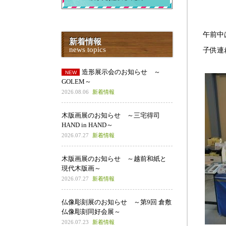
午前中
新着情報
news topics
子供連
造形展示会のお知らせ ～
GOLEM～
2026.08.06
新着情報
木版画展のお知らせ ～三宅得司
HAND in HAND～
2026.07.27
新着情報
木版画展のお知らせ ～越前和紙と
現代木版画～
2026.07.27
新着情報
仏像彫刻展のお知らせ ～第9回 倉敷
仏像彫刻同好会展～
2026.07.23
新着情報