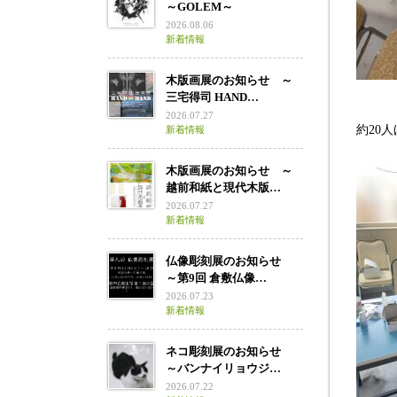
～GOLEM～
2026.08.06
新着情報
木版画展のお知らせ ～
三宅得司 HAND…
2026.07.27
約20
新着情報
木版画展のお知らせ ～
越前和紙と現代木版…
2026.07.27
新着情報
仏像彫刻展のお知らせ
～第9回 倉敷仏像…
2026.07.23
新着情報
ネコ彫刻展のお知らせ
～バンナイリョウジ…
2026.07.22