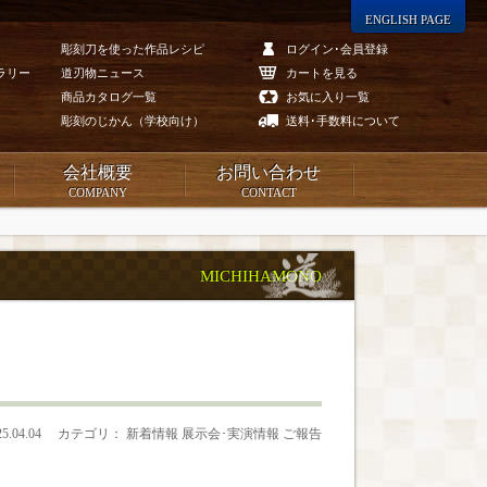
ENGLISH PAGE
彫刻刀を使った作品レシピ
ログイン･会員登録
ラリー
道刃物ニュース
カートを見る
商品カタログ一覧
お気に入り一覧
彫刻のじかん（学校向け）
送料･手数料について
会社概要
お問い合わせ
COMPANY
CONTACT
MICHIHAMONO
25.04.04
カテゴリ： 新着情報 展示会･実演情報 ご報告