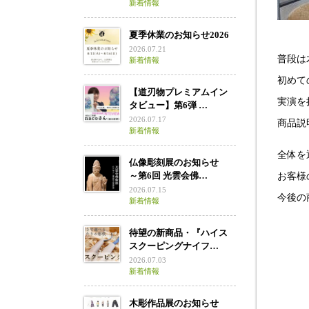
新着情報
夏季休業のお知らせ2026
2026.07.21
普段は
新着情報
初めて
【道刃物プレミアムイン
実演を
タビュー】第6弾 …
2026.07.17
商品説
新着情報
全体を
仏像彫刻展のお知らせ
～第6回 光雲会佛…
お客様
2026.07.15
今後の
新着情報
待望の新商品・『ハイス
スクーピングナイフ…
2026.07.03
新着情報
木彫作品展のお知らせ