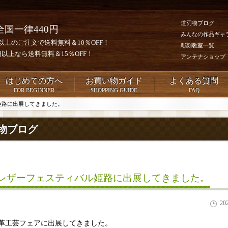
道刃物ブログ
全国一律440円
みんなの作品ギャ
0円以上のご注文で送料無料＆10％OFF！
彫刻教室一覧
00円以上なら送料無料＆15％OFF！
アンテナショップ
はじめての方へ
お買い物ガイド
よくある質問
FOR BEGINNER
SHOPPING GUIDE
FAQ
ル姫路に出展してきました。
物ブログ
25レザーフェスティバル姫路に出展してきました。
20
革工芸フェアに出展してきました。