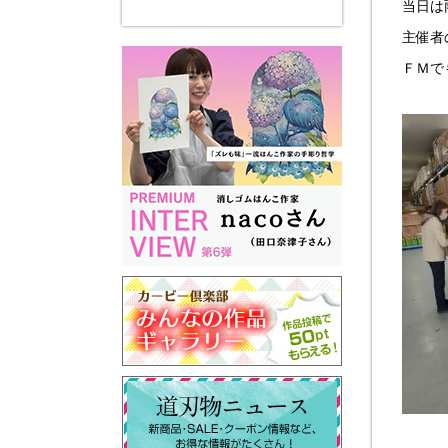
当日は
主催者
ＦＭで