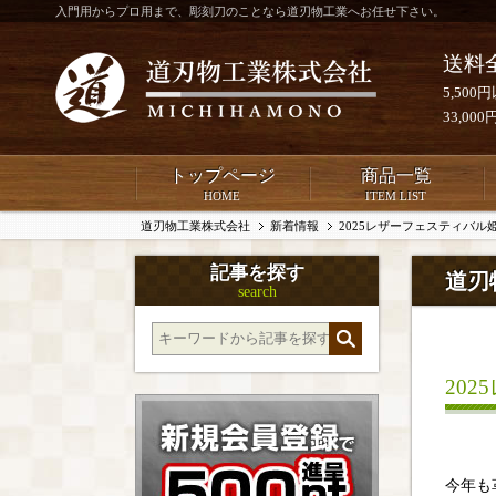
入門用からプロ用まで、彫刻刀のことなら道刃物工業へお任せ下さい。
送料
5,50
33,0
トップページ
商品一覧
HOME
ITEM LIST
道刃物工業株式会社
新着情報
2025レザーフェスティバ
記事を探す
道刃
search
20
今年も