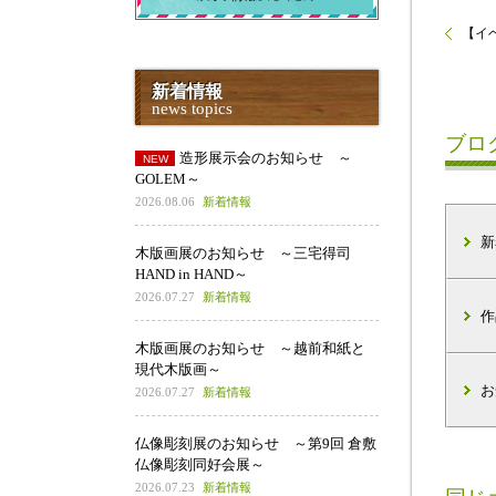
【イベ
新着情報
news topics
ブロ
造形展示会のお知らせ ～
GOLEM～
2026.08.06
新着情報
新
木版画展のお知らせ ～三宅得司
HAND in HAND～
2026.07.27
新着情報
作
木版画展のお知らせ ～越前和紙と
現代木版画～
お
2026.07.27
新着情報
仏像彫刻展のお知らせ ～第9回 倉敷
仏像彫刻同好会展～
2026.07.23
新着情報