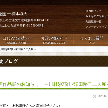
道刃物ブログ
全国一律440円
みんなの作品ギャ
0円以上のご注文で送料無料＆10％OFF！
彫刻教室一覧
00円以上なら送料無料＆15％OFF！
アンテナショップ
はじめての方へ
お買い物ガイド
よくある質問
FOR BEGINNER
SHOPPING GUIDE
FAQ
川村紗耶佳×濵田路子二人展～
物ブログ
画作品展のお知らせ ～川村紗耶佳×濵田路子二人展
2025.06
作家・川村紗耶佳さんと濵田路子さんの