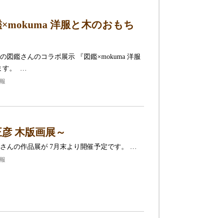
mokuma 洋服と木のおもち
鑑さんのコラボ展示 『図鑑×mokuma 洋服
ます。 …
情報
彦 木版画展～
さんの作品展が 7月末より開催予定です。 …
情報