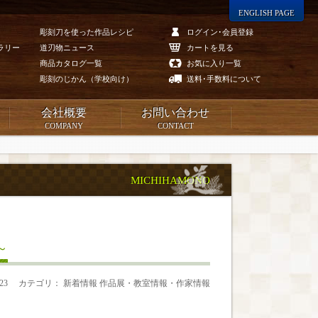
ENGLISH PAGE
彫刻刀を使った作品レシピ
ログイン･会員登録
ラリー
道刃物ニュース
カートを見る
商品カタログ一覧
お気に入り一覧
彫刻のじかん（学校向け）
送料･手数料について
会社概要
お問い合わせ
COMPANY
CONTACT
MICHIHAMONO
～
.23
カテゴリ： 新着情報 作品展・教室情報・作家情報