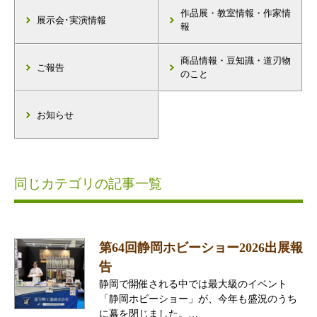
作品展・教室情報・作家情
展示会･実演情報
報
商品情報・豆知識・道刃物
ご報告
のこと
お知らせ
同じカテゴリの記事一覧
第64回静岡ホビーショー2026出展報
告
静岡で開催される中では最大級のイベント
「静岡ホビーショー」が、今年も盛況のうち
に幕を閉じました。…