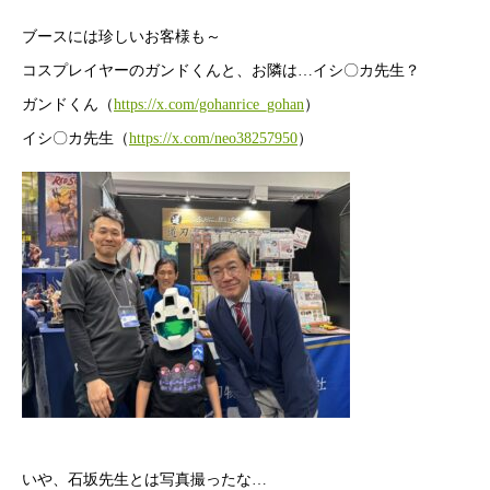
ブースには珍しいお客様も～
コスプレイヤーのガンドくんと、お隣は…イシ〇カ先生？
ガンドくん（
https://x.com/gohanrice_gohan
）
イシ〇カ先生（
https://x.com/neo38257950
）
いや、石坂先生とは写真撮ったな…