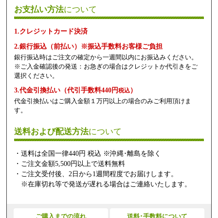
お支払い方法
について
1.クレジットカード決済
2.銀行振込（前払い）※振込手数料お客様ご負担
銀行振込時はご注文の確定から一週間以内にお振込みください。
※ご入金確認後の発送：お急ぎの場合はクレジットか代引きをご
選択ください。
3.代金引換払い（代引手数料440円
）
税込
代金引換払いはご購入金額１万円以上の場合のみご利用頂けま
す。
送料および配送方法
について
・送料は全国一律440円 税込 ※沖縄･離島を除く
・ご注文金額5,500円以上で送料無料
・ご注文受付後、2日から1週間程度でお届けします。
※在庫切れ等で発送が遅れる場合はご連絡いたします。
ご購入までの流れ
送料･手数料について