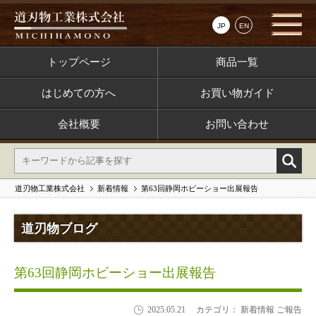
JP
EN
トップページ
商品一覧
はじめての方へ
お買い物ガイド
会社概要
お問い合わせ
道刃物工業株式会社
新着情報
第63回静岡ホビーショー出展報告
道刃物ブログ
第63回静岡ホビーショー出展報告
2025.05.21
カテゴリ： 新着情報 ご報告