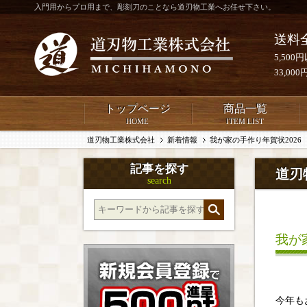
入門用からプロ用まで、彫刻刀のことなら道刃物工業へお任せ下さい。
送料
5,50
33,0
トップページ
商品一覧
HOME
ITEM LIST
道刃物工業株式会社
新着情報
我が家の手作り年賀状2026
記事を探す
道刃
search
我が
今年も