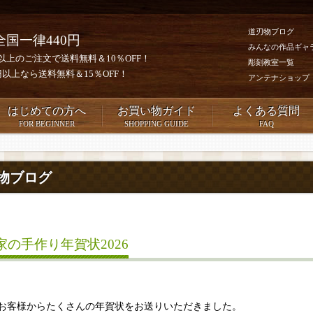
道刃物ブログ
全国一律440円
みんなの作品ギャ
0円以上のご注文で送料無料＆10％OFF！
彫刻教室一覧
00円以上なら送料無料＆15％OFF！
アンテナショップ
はじめての方へ
お買い物ガイド
よくある質問
FOR BEGINNER
SHOPPING GUIDE
FAQ
物ブログ
家の手作り年賀状2026
お客様からたくさんの年賀状をお送りいただきました。