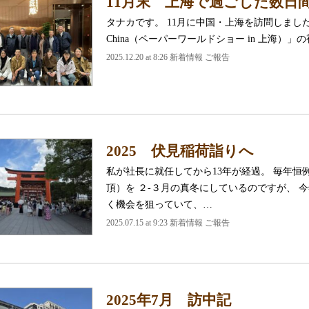
11月末 上海で過ごした数日間 ― P
タナカです。 11月に中国・上海を訪問しました。 
China（ペーパーワールドショー in 上海）
2025.12.20 at 8:26 新着情報 ご報告
2025 伏見稲荷詣りへ
私が社長に就任してから13年が経過。 毎年
頂）を ２-３月の真冬にしているのですが、 
く機会を狙っていて、…
2025.07.15 at 9:23 新着情報 ご報告
2025年7月 訪中記