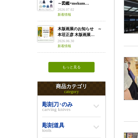
～図鑑×mokum…
2026.07.02
新着情報
木版画展のお知らせ ～
本荘正彦 木版画展…
2026.06.30
新着情報
もっと見る
商品カテゴリ
category
彫刻刀･のみ
carving knives
彫刻道具
tools