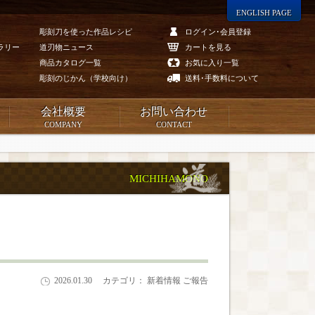
ENGLISH PAGE
彫刻刀を使った作品レシピ
ログイン･会員登録
ラリー
道刃物ニュース
カートを見る
商品カタログ一覧
お気に入り一覧
彫刻のじかん（学校向け）
送料･手数料について
会社概要
お問い合わせ
COMPANY
CONTACT
MICHIHAMONO
2026.01.30
カテゴリ： 新着情報 ご報告