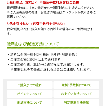
2.銀行振込（前払い）※振込手数料お客様ご負担
銀行振込時はご注文の確定から一週間以内にお振込みください。
※ご入金確認後の発送：お急ぎの場合はクレジットか代引きをご
選択ください。
3.代金引換払い（代引手数料440円
）
税込
代金引換払いはご購入金額１万円以上の場合のみご利用頂けま
す。
送料および配送方法
について
・送料は全国一律440円 税込 ※沖縄･離島を除く
・ご注文金額5,500円以上で送料無料
・ご注文受付後、2日から1週間程度でお届けします。
※在庫切れ等で発送が遅れる場合はご連絡いたします。
ご購入までの流れ
送料･手数料について
ポイントについて
お支払い方法について
配送方法について
特定商取引法表記