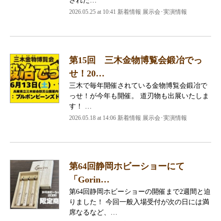
された…
2026.05.25 at 10:41 新着情報 展示会･実演情報
第15回 三木金物博覧会鍛冶でっ
せ！20…
三木で毎年開催されている金物博覧会鍛冶で
っせ！が今年も開催。 道刃物も出展いたしま
す！ …
2026.05.18 at 14:06 新着情報 展示会･実演情報
第64回静岡ホビーショーにて
「Gorin…
第64回静岡ホビーショーの開催まで2週間と迫
りました！ 今回一般入場受付が次の日には満
席なるなど、…