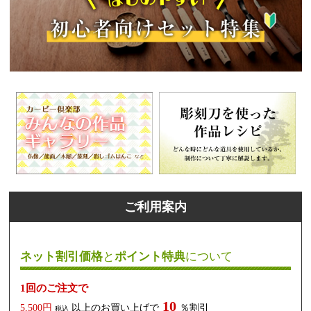
ご利用案内
ネット割引価格
と
ポイント特典
について
1回のご注文で
10
5,500円
以上のお買い上げで
％割引
税込