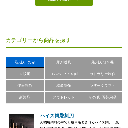
カテゴリーから商品を探す
彫刻刀･のみ
彫刻道具
彫刻刀研ぎ機
木版画
ゴムハン･てん刻
カトラリー制作
楽器制作
模型制作
レザークラフト
新製品
アウトレット
その他･園芸用品
ハイス鋼彫刻刀
刃物用鋼材の中でも最高級とされるハイス鋼。一般