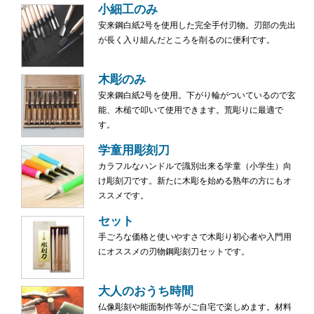
小細工のみ
安来鋼白紙2号を使用した完全手付刃物。刃部の先出
が長く入り組んだところを削るのに便利です。
木彫のみ
安来鋼白紙2号を使用。下がり輪がついているので玄
能、木槌で叩いて使用できます。荒彫りに最適で
す。
学童用彫刻刀
カラフルなハンドルで識別出来る学童（小学生）向
け彫刻刀です。新たに木彫を始める熟年の方にもオ
ススメです。
セット
手ごろな価格と使いやすさで木彫り初心者や入門用
にオススメの刃物鋼彫刻刀セットです。
大人のおうち時間
仏像彫刻や能面制作等がご自宅で楽しめます。材料