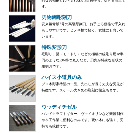
的な刃物鋼と比べ切れ味が3倍長持ち。研ぎも簡単で
す。
刃物鋼彫刻刀
安来鋼青紙2号の高級彫刻刀。お手ごろ価格で手入れ
もしやすいです。ヒノキ柄で軽く、女性にも向いて
います。
特殊変形刀
毛彫り、髻（モトドリ）などの極細の線彫り用や半
円のようなRを持つ丸刀など、刃先が特殊な形状の
彫刻刀です。
ハイス小道具のみ
プロ木彫家待望の一品。先出しが長く丈夫な刃先が
特徴です。スケール大きめの彫刻に役立ちます。
ウッディチゼル
ハンドクラフトギター、ヴァイオリンなど楽器制作
や木工作業に便利なのみです。硬い木にも強く、刃
持ちも抜群です。