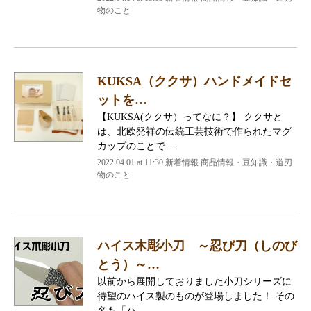
物のこと
KUKSA（ククサ）ハンドメイドセ
ットを…
【KUKSA(ククサ）ってなに？】 ククサと
は、北欧発祥の伝統工芸技術で作られたマグ
カップのことで…
2022.04.01 at 11:30
新着情報 商品情報・豆知識・道刃
物のこと
ハイス木彫小刀 ～忍び刀（しのび
とう）～…
以前から展開しておりました小刀シリーズに
待望のハイス製のものが登場しました！ その
名も「ハ…