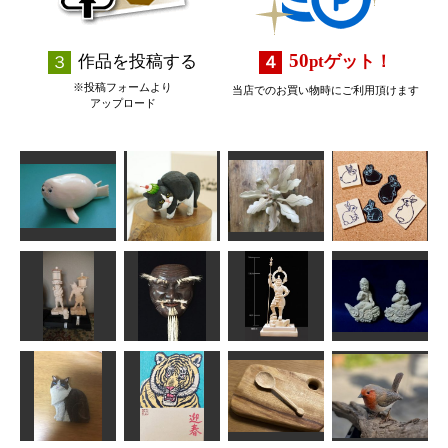
50
作品を投稿する
pt
ゲット！
※投稿フォームより
当店でのお買い物時にご利用頂けます
アップロード
やんのかステ
やんちゃなご
ップスイーツ
消しゴムはん
まふ坊や
乗せ
夢の中にて
こ うさぎ
矢野っち
ヒトミコ
ヘソベイ
mikanko
天燈鬼・聖燈
雲中供養稚児
鬼
黒式尉
増長天
菩薩
金ちゃん
msuganuma
shadow
kiyonk