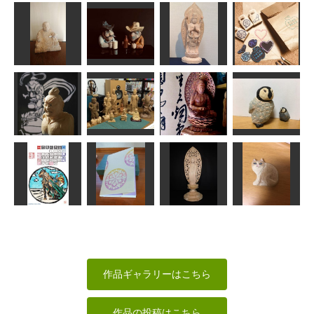
年賀状「寅」3
猫のブローチ
木のおおさじ
コマドリ
道刃物★所蔵参考
LOVEクラフト
作品
トミー
MINI
手作りお菓子
お裾分けはん
酔いどれカウ
不空羂索観音
こ タグはん
日蓮上人
ボーイ達
像
こ他
アラン
MINI
rara
mikanko
ペンギンの赤
金剛力士 阿形
阿弥陀如来座
ちゃん：巨大
胸像
仏像たち
像17cm
な赤ちゃん
工房藤棚
なんぺい
sigesama
LOVEクラフト
版画カレンダ
ー 庚子卯
月 北海道帯
曼荼羅ブック
阿弥陀如来立
広ばん…
カバー
像(浄土宗）
猫のブローチ
fuku
柊
まあちゃん
LOVEクラフト
作品ギャラリーはこちら
作品の投稿はこちら