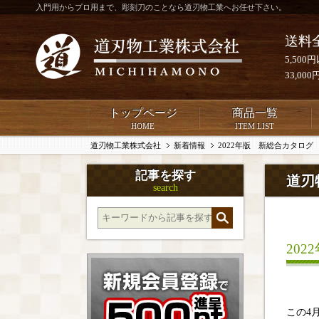
入門用からプロ用まで、彫刻刀のことなら道刃物工業へお任せ下さい。
送料
5,50
33,0
トップページ
商品一覧
HOME
ITEM LIST
道刃物工業株式会社
新着情報
2022年版 新総合カタログ
記事を探す
道刃
search
20
この4