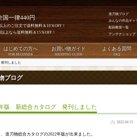
道刃物ブログ
全国一律440円
みんなの作品ギャ
0円以上のご注文で送料無料＆10％OFF！
彫刻教室一覧
00円以上なら送料無料＆15％OFF！
アンテナショップ
はじめての方へ
お買い物ガイド
よくある質問
FOR BEGINNER
SHOPPING GUIDE
FAQ
 発刊しました
物ブログ
22年版 新総合カタログ 発刊しました
2022.04.15
月、道刃物総合カタログの2022年版が出来ました。