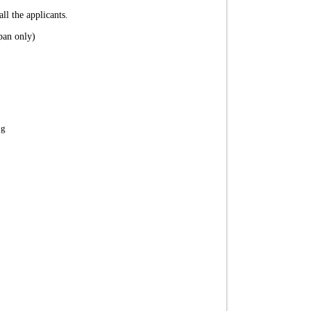
ll the applicants.
pan only)
og