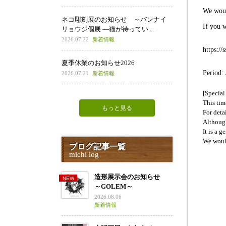
We would
ネコ彫刻展のお知らせ ～バンナイ
If you w
リョウジ個展 ―猫が待ってい…
2026.07.22
新着情報
https:/
夏季休業のお知らせ2026
Period:
2026.07.21
新着情報
[Special
This tim
もっと見る
For deta
Although
It is a 
We would
ブログ記事一覧
michi log
造形展示会のお知らせ
～GOLEM～
2026.08.06
新着情報