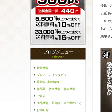
今回は
以前あ
このカ
おかげ
馬塲さ
ブログメニュー
category
新着情報
プレミアムインタビュー
展示会･実演情報
作品展・教室情報・作家情報
ご報告
商品情報・豆知識・道刃物のこと
お知らせ