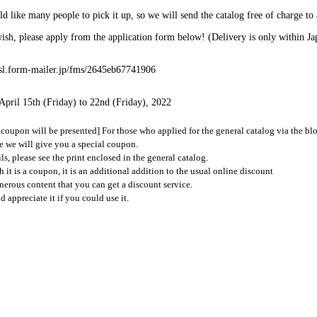
 like many people to pick it up, so we will send the catalog free of charge to a
ish, please apply from the application form below! (Delivery is only within Ja
/ssl.form-mailer.jp/fms/2645eb67741906
 April 15th (Friday) to 22nd (Friday), 2022
 coupon will be presented] For those who applied for the general catalog via the bl
e we will give you a special coupon.
ils, please see the print enclosed in the general catalog.
 it is a coupon, it is an additional addition to the usual online discount
generous content that you can get a discount service.
 appreciate it if you could use it.