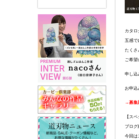
カタロ
五感で
たくさ
ご希望
申し
お申込
→募集
【スペ
ブログ
今回は