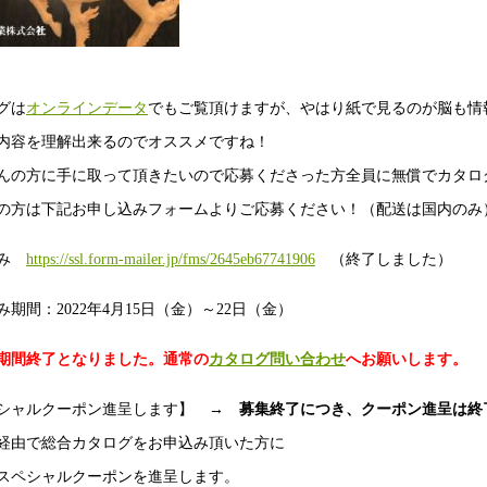
グは
オンラインデータ
でもご覧頂けますが、やはり紙で見るのが脳も情
内容を理解出来るのでオススメですね！
んの方に手に取って頂きたいので応募くださった方全員に無償でカタロ
の方は下記お申し込みフォームよりご応募ください！（配送は国内のみ
込み
https://ssl.form-mailer.jp/fms/2645eb67741906
（終了しました）
み期間：2022年4月15日（金）～22日（金）
期間終了となりました。通常の
カタログ問い合わせ
へお願いします。
シャルクーポン進呈します】
→ 募集終了につき、クーポン進呈は終
経由で総合カタログをお申込み頂いた方に
スペシャルクーポンを進呈します。