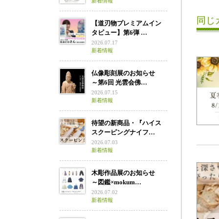
新着情報
同じ
【道刃物プレミアムイン
タビュー】第6弾 …
2026.07.17
新着情報
仏像彫刻展のお知らせ
～第6回 光雲会佛…
2026.07.15
新着情報
待望の新商品・『ハイス
スクーピングナイフ…
2026.07.03
新着情報
木彫作品展のお知らせ
～図鑑×mokum…
2026.07.02
新着情報