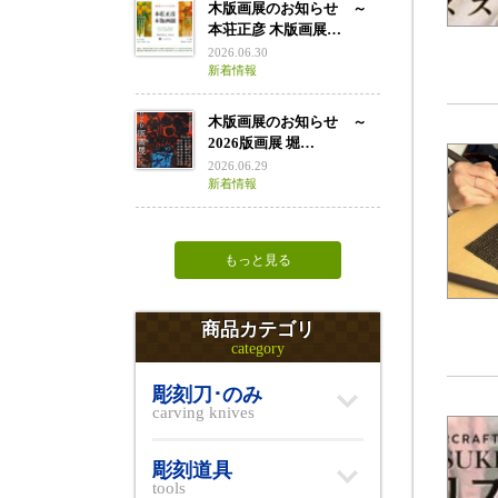
木版画展のお知らせ ～
本荘正彦 木版画展…
2026.06.30
新着情報
木版画展のお知らせ ～
2026版画展 堀…
2026.06.29
新着情報
もっと見る
商品カテゴリ
category
彫刻刀･のみ
carving knives
彫刻道具
tools