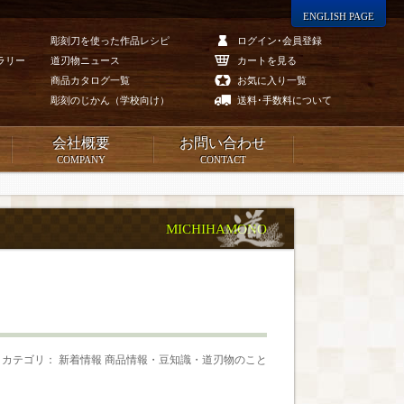
ENGLISH PAGE
彫刻刀を使った作品レシピ
ログイン･会員登録
ラリー
道刃物ニュース
カートを見る
商品カタログ一覧
お気に入り一覧
彫刻のじかん（学校向け）
送料･手数料について
会社概要
お問い合わせ
COMPANY
CONTACT
MICHIHAMONO
カテゴリ： 新着情報 商品情報・豆知識・道刃物のこと