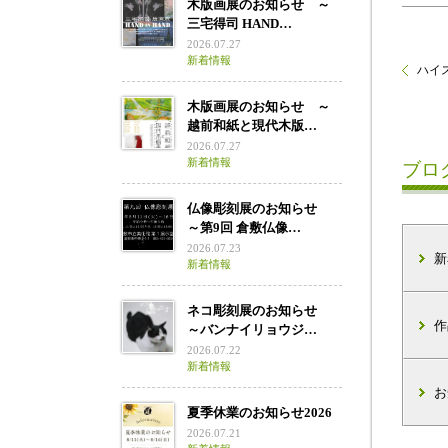
木版画展のお知らせ ～
三宅得司 HAND…
2026.07.27
新着情報
ハイス
木版画展のお知らせ ～
越前和紙と現代木版…
2026.07.27
新着情報
ブロ
仏像彫刻展のお知らせ
～第9回 倉敷仏像…
2026.07.23
新
新着情報
ネコ彫刻展のお知らせ
作
～バンナイリョウジ…
2026.07.22
新着情報
お
夏季休業のお知らせ2026
2026.07.21