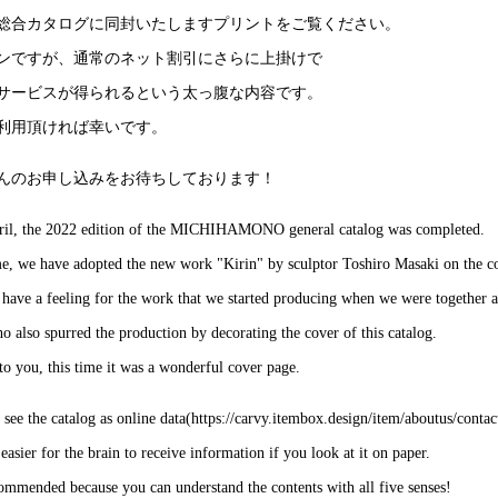
総合カタログに同封いたしますプリントをご覧ください。
ンですが、通常のネット割引にさらに上掛けで
サービスが得られるという太っ腹な内容です。
利用頂ければ幸いです。
んのお申し込みをお待ちしております！
ril, the 2022 edition of the MICHIHAMONO general catalog was completed.
me, we have adopted the new work "Kirin" by sculptor Toshiro Masaki on the c
 have a feeling for the work that we started producing when we were together a
 also spurred the production by decorating the cover of this catalog.
o you, this time it was a wonderful cover page.
 see the catalog as online data(https://carvy.itembox.design/item/aboutus/con
s easier for the brain to receive information if you look at it on paper.
commended because you can understand the contents with all five senses!