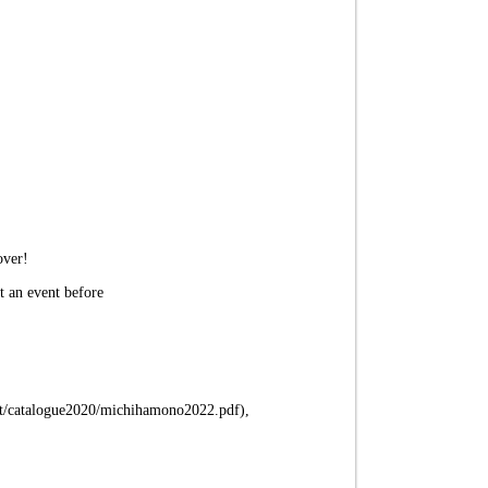
over!
t an event before
tact/catalogue2020/michihamono2022.pdf),