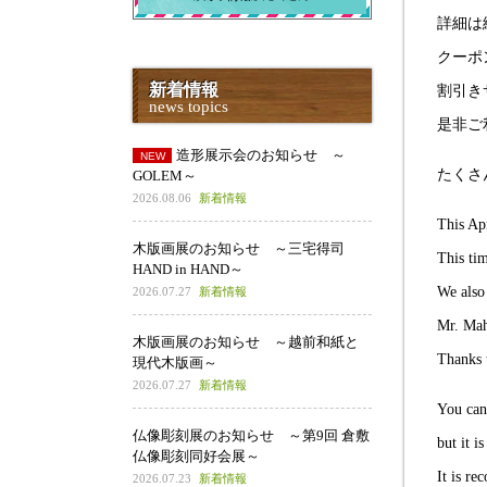
詳細は
クーポ
新着情報
割引き
news topics
是非ご
造形展示会のお知らせ ～
たくさ
GOLEM～
2026.08.06
新着情報
This Ap
木版画展のお知らせ ～三宅得司
This ti
HAND in HAND～
We also
2026.07.27
新着情報
Mr. Maho
木版画展のお知らせ ～越前和紙と
Thanks t
現代木版画～
2026.07.27
新着情報
You can
仏像彫刻展のお知らせ ～第9回 倉敷
but it i
仏像彫刻同好会展～
It is re
2026.07.23
新着情報