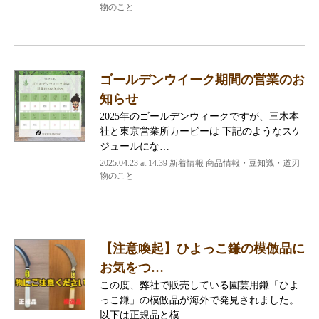
物のこと
ゴールデンウイーク期間の営業のお
知らせ
2025年のゴールデンウィークですが、三木本
社と東京営業所カービーは 下記のようなスケ
ジュールにな…
2025.04.23 at 14:39
新着情報 商品情報・豆知識・道刃
物のこと
【注意喚起】ひよっこ鎌の模倣品に
お気をつ…
この度、弊社で販売している園芸用鎌「ひよ
っこ鎌」の模倣品が海外で発見されました。
以下は正規品と模…