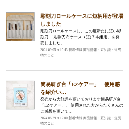
彫刻刀ロールケースに短柄用が登場
しました
彫刻刀ロールケースに、この度新たに短い彫
刻刀 「彫刻刀布ケース（短)７本組用」を発
売しました。 …
2024.09.05 at 10:43
新着情報 商品情報・豆知識・道刃
物のこと
簡易研ぎ台「EZケアー」 使用感
を紹介い…
発売から大好評を頂いております簡易研ぎ台
「EZケアー」。 使用された方からたくさんの
ご感想を頂いて…
2024.06.29 at 12:00
新着情報 商品情報・豆知識・道刃
物のこと