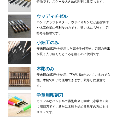
特徴です。スケール大きめの彫刻に役立ちます。
ウッディチゼル
ハンドクラフトギター、ヴァイオリンなど楽器制作
や木工作業に便利なのみです。硬い木にも強く、刃
持ちも抜群です。
小細工のみ
安来鋼白紙2号を使用した完全手付刃物。刃部の先出
が長く入り組んだところを削るのに便利です。
木彫のみ
安来鋼白紙2号を使用。下がり輪がついているので玄
能、木槌で叩いて使用できます。荒彫りに最適で
す。
学童用彫刻刀
カラフルなハンドルで識別出来る学童（小学生）向
け彫刻刀です。新たに木彫を始める熟年の方にもオ
ススメです。