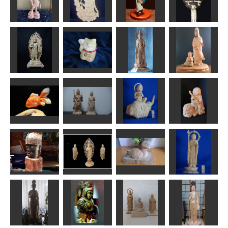
マリオネット
寿老人
タコちゃん
（2号）
弥勒菩薩
しんちゃん
すずめようこ
キンタキンテ。
摩虎羅大将
雲中観音菩薩
紙飛行機
黒式尉
みっちゃん
俊造
MINI
msuganuma
善財童子と白
不動明王
招き猫1号
聖観音立像
衣観音
まあちゃん
原 善彦
合之内麻呂
N（エヌ）
雲中供養菩薩
金魚
仏像
像
童文殊
MINI
茶々丸
ta-chann
Issay
マヤの人
阿弥陀如来
悠遊的丑鴨
地蔵菩薩像
sigesama
shadow
kevin wang
ta-chann