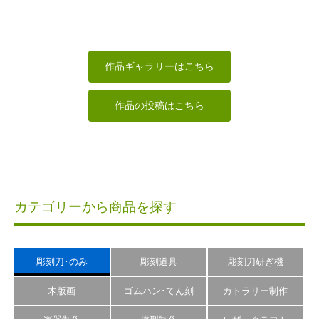
菩薩立像
広目天
仏像
菩薩立像
かっちゃん
sigesama
にっさん
かっちゃん
作品ギャラリーはこちら
作品の投稿はこちら
カテゴリーから商品を探す
彫刻刀･のみ
彫刻道具
彫刻刀研ぎ機
木版画
ゴムハン･てん刻
カトラリー制作