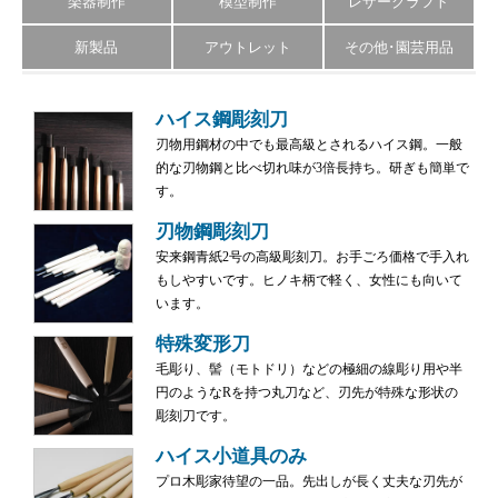
楽器制作
模型制作
レザークラフト
新製品
アウトレット
その他･園芸用品
ハイス鋼彫刻刀
刃物用鋼材の中でも最高級とされるハイス鋼。一般
的な刃物鋼と比べ切れ味が3倍長持ち。研ぎも簡単で
す。
刃物鋼彫刻刀
安来鋼青紙2号の高級彫刻刀。お手ごろ価格で手入れ
もしやすいです。ヒノキ柄で軽く、女性にも向いて
います。
特殊変形刀
毛彫り、髻（モトドリ）などの極細の線彫り用や半
円のようなRを持つ丸刀など、刃先が特殊な形状の
彫刻刀です。
ハイス小道具のみ
プロ木彫家待望の一品。先出しが長く丈夫な刃先が