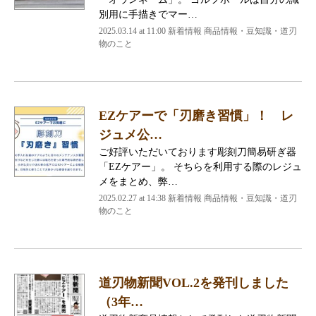
別用に手描きでマー…
2025.03.14 at 11:00
新着情報 商品情報・豆知識・道刃
物のこと
EZケアーで「刃磨き習慣」！ レ
ジュメ公…
ご好評いただいております彫刻刀簡易研ぎ器
「EZケアー」。 そちらを利用する際のレジュ
メをまとめ、弊…
2025.02.27 at 14:38
新着情報 商品情報・豆知識・道刃
物のこと
道刃物新聞VOL.2を発刊しました
（3年…