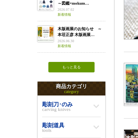
～図鑑×mokum…
2026.07.02
新着情報
木版画展のお知らせ ～
本荘正彦 木版画展…
2026.06.30
新着情報
もっと見る
商品カテゴリ
category
彫刻刀･のみ
carving knives
彫刻道具
tools