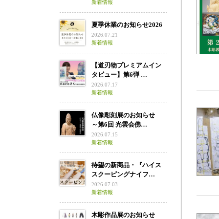
新着情報
夏季休業のお知らせ2026
2026.07.21
新着情報
【道刃物プレミアムイン
タビュー】第6弾 …
2026.07.17
新着情報
仏像彫刻展のお知らせ
～第6回 光雲会佛…
2026.07.15
新着情報
待望の新商品・『ハイス
スクーピングナイフ…
2026.07.03
新着情報
木彫作品展のお知らせ