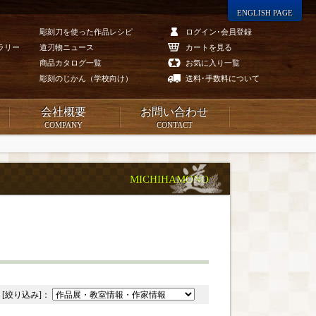
ENGLISH PAGE
彫刻刀を使った作品レシピ
ログイン･会員登録
ラリー
道刃物ニュース
カートを見る
商品カタログ一覧
お気に入り一覧
彫刻のじかん（学校向け）
送料･手数料について
会社概要
お問い合わせ
COMPANY
CONTACT
MICHIHAMONO
[絞り込み]：