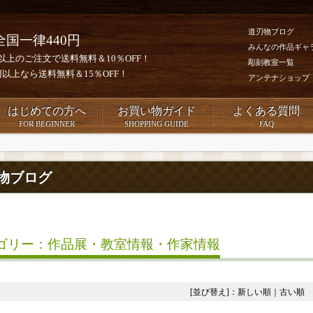
道刃物ブログ
全国一律440円
みんなの作品ギャ
0円以上のご注文で送料無料＆10％OFF！
彫刻教室一覧
00円以上なら送料無料＆15％OFF！
アンテナショップ
はじめての方へ
お買い物ガイド
よくある質問
FOR BEGINNER
SHOPPING GUIDE
FAQ
物ブログ
ゴリー：作品展・教室情報・作家情報
[並び替え]：
新しい順
｜
古い順