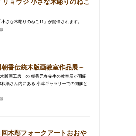
イリョウジ 小さな木彫りのねこ
小さな木彫りのねこ11」が開催されます。 …
報
回朝香伝統木版画教室作品展～
木版画工房」の 朝香元春先生の教室展が開催
津和紙さん内にある 小津ギャラリーでの開催と
報
1回木彫フォークアートおおや