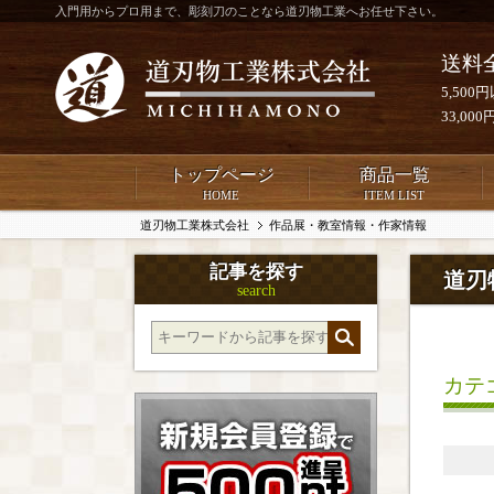
入門用からプロ用まで、彫刻刀のことなら道刃物工業へお任せ下さい。
送料
5,50
33,0
トップページ
商品一覧
HOME
ITEM LIST
道刃物工業株式会社
作品展・教室情報・作家情報
記事を探す
道刃
search
カテ