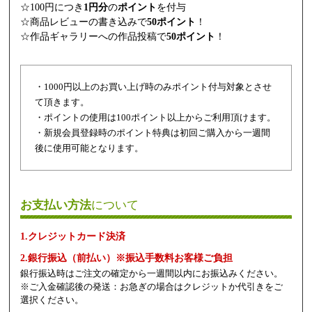
☆100円につき
1円分
の
ポイント
を付与
☆商品レビューの書き込みで
50ポイント
！
☆作品ギャラリーへの作品投稿で
50ポイント
！
・1000円以上のお買い上げ時のみポイント付与対象とさせ
て頂きます。
・ポイントの使用は100ポイント以上からご利用頂けます。
・新規会員登録時のポイント特典は初回ご購入から一週間
後に使用可能となります。
お支払い方法
について
1.クレジットカード決済
2.銀行振込（前払い）※振込手数料お客様ご負担
銀行振込時はご注文の確定から一週間以内にお振込みください。
※ご入金確認後の発送：お急ぎの場合はクレジットか代引きをご
選択ください。