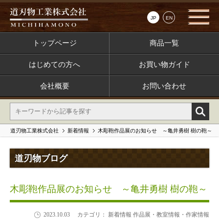
JP
EN
トップページ
商品一覧
はじめての方へ
お買い物ガイド
会社概要
お問い合わせ
道刃物工業株式会社
新着情報
木彫鞄作品展のお知らせ ～亀井勇樹 樹の鞄～
道刃物ブログ
木彫鞄作品展のお知らせ ～亀井勇樹 樹の鞄～
2023.10.03
カテゴリ： 新着情報 作品展・教室情報・作家情報