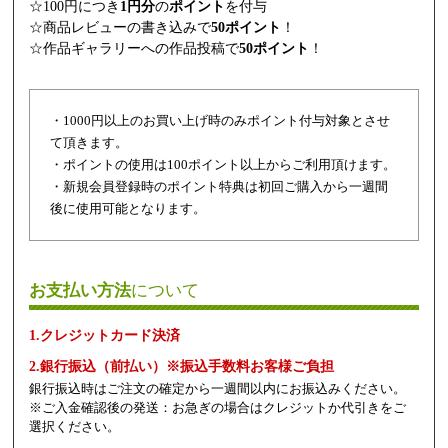
☆100円につき
1円分
の
ポイント
を付与
☆商品レビューの書き込みで
50ポイント
！
☆作品ギャラリーへの作品投稿で
50ポイント
！
・1000円以上のお買い上げ時のみポイント付与対象とさせ
て頂きます。
・ポイントの使用は100ポイント以上からご利用頂けます。
・新規会員登録時のポイント特典は初回ご購入から一週間
後に使用可能となります。
お支払い方法
について
1.クレジットカード決済
2.銀行振込（前払い）※振込手数料お客様ご負担
銀行振込時はご注文の確定から一週間以内にお振込みください。
※ご入金確認後の発送：お急ぎの場合はクレジットか代引きをご
選択ください。