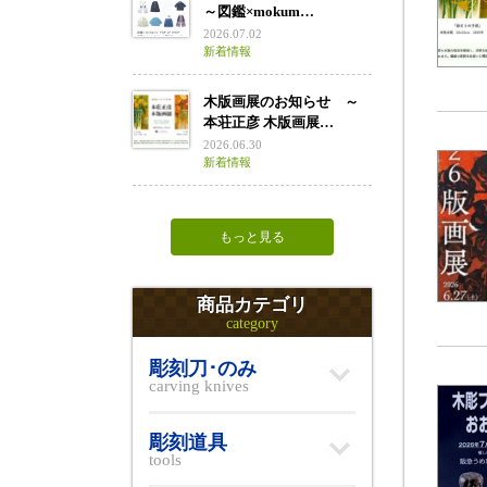
～図鑑×mokum…
2026.07.02
新着情報
木版画展のお知らせ ～
本荘正彦 木版画展…
2026.06.30
新着情報
もっと見る
商品カテゴリ
category
彫刻刀･のみ
carving knives
彫刻道具
tools