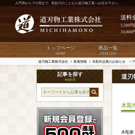
入門用からプロ用まで、彫刻刀のことなら道刃物工業へお任せ下さい。
送料
5,50
33,0
トップページ
商品一覧
HOME
ITEM LIST
道刃物工業株式会社
新着情報
木彫作品展のお知らせ ～ア
記事を探す
道刃
search
木彫
木彫家