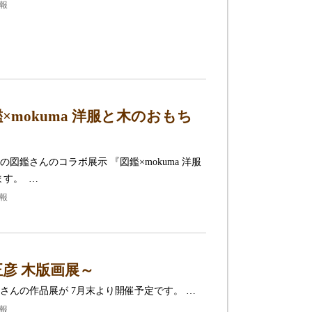
情報
mokuma 洋服と木のおもち
鑑さんのコラボ展示 『図鑑×mokuma 洋服
ます。 …
情報
彦 木版画展～
さんの作品展が 7月末より開催予定です。 …
情報