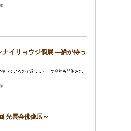
情報
ナイリョウジ個展 ―猫が待っ
が待っているので帰ります」が今年も開催され
情報
回 光雲会佛像展～