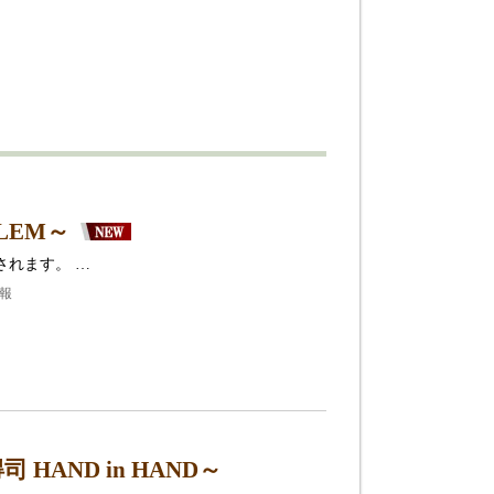
LEM～
されます。 …
情報
AND in HAND～