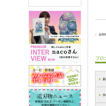
合同作
ブロ
新
作