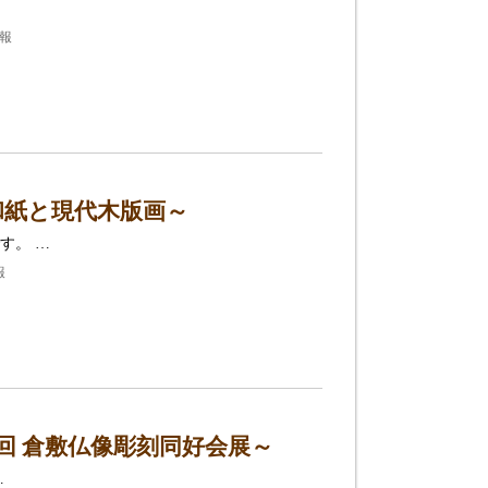
情報
和紙と現代木版画～
す。 …
報
回 倉敷仏像彫刻同好会展～
…