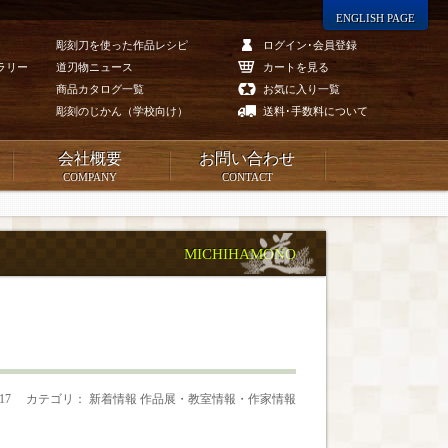
ENGLISH PAGE
彫刻刀を使った作品レシピ
ログイン･会員登録
ラリー
道刃物ニュース
カートを見る
商品カタログ一覧
お気に入り一覧
彫刻のじかん（学校向け）
送料･手数料について
会社概要
お問い合わせ
COMPANY
CONTACT
MICHIHAMONO
.17
カテゴリ： 新着情報 作品展・教室情報・作家情報