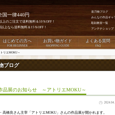
道刃物ブログ
全国一律440円
みんなの作品ギャ
0円以上のご注文で送料無料＆10％OFF！
彫刻教室一覧
00円以上なら送料無料＆15％OFF！
アンテナショップ
はじめての方へ
お買い物ガイド
よくある質問
FOR BEGINNER
SHOPPING GUIDE
FAQ
トリエMOKU～
物ブログ
作品展のお知らせ ～アトリエMOKU～
2024.04
・高橋良さん主宰「アトリエMOKU」さんの作品展が開かれます。