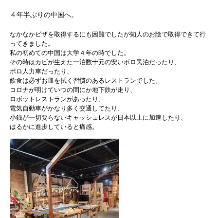
４年半ぶりの中国へ。
なかなかビザを取得するにも困難でしたが知人のお陰で取得できて
行
ってきました。
私の初めての中国は大学４年の時でした。
その時はカビが生えた一泊数十元の安いボロ民泊だったり、
ボロ人力車だったり、
飲食は必ずお皿を拭く習慣のあるレストランでした。
コロナが明けていつの間にか地下鉄が走り、
ロボットレストランがあったり、
電気自動車がかなり多く交通してたり、
小銭が一切要らないキャッシュレスが日本以上に加速したり、
はるかに進歩していると痛感。