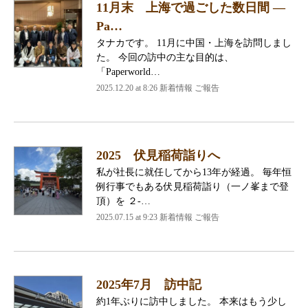
11月末 上海で過ごした数日間 ―
Pa…
タナカです。 11月に中国・上海を訪問しまし
た。 今回の訪中の主な目的は、
「Paperworld…
2025.12.20 at 8:26 新着情報 ご報告
2025 伏見稲荷詣りへ
私が社長に就任してから13年が経過。 毎年恒
例行事でもある伏見稲荷詣り（一ノ峯まで登
頂）を ２-…
2025.07.15 at 9:23 新着情報 ご報告
2025年7月 訪中記
約1年ぶりに訪中しました。 本来はもう少し