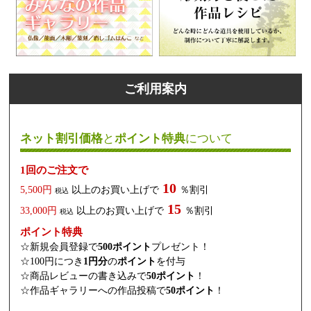
ご利用案内
ネット割引価格
と
ポイント特典
について
1回のご注文で
10
5,500円
以上のお買い上げで
％割引
税込
15
33,000円
以上のお買い上げで
％割引
税込
ポイント特典
☆新規会員登録で
500ポイント
プレゼント！
☆100円につき
1円分
の
ポイント
を付与
☆商品レビューの書き込みで
50ポイント
！
☆作品ギャラリーへの作品投稿で
50ポイント
！