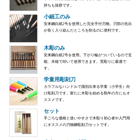
持ちも抜群です。
小細工のみ
安来鋼白紙2号を使用した完全手付刃物。刃部の先出
が長く入り組んだところを削るのに便利です。
木彫のみ
安来鋼白紙2号を使用。下がり輪がついているので玄
能、木槌で叩いて使用できます。荒彫りに最適で
す。
学童用彫刻刀
カラフルなハンドルで識別出来る学童（小学生）向
け彫刻刀です。新たに木彫を始める熟年の方にもオ
ススメです。
セット
手ごろな価格と使いやすさで木彫り初心者や入門用
にオススメの刃物鋼彫刻刀セットです。