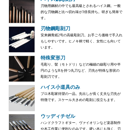
刃物用鋼材の中でも最高級とされるハイス鋼。一般
的な刃物鋼と比べ切れ味が3倍長持ち。研ぎも簡単で
す。
刃物鋼彫刻刀
安来鋼青紙2号の高級彫刻刀。お手ごろ価格で手入れ
もしやすいです。ヒノキ柄で軽く、女性にも向いて
います。
特殊変形刀
毛彫り、髻（モトドリ）などの極細の線彫り用や半
円のようなRを持つ丸刀など、刃先が特殊な形状の
彫刻刀です。
ハイス小道具のみ
プロ木彫家待望の一品。先出しが長く丈夫な刃先が
特徴です。スケール大きめの彫刻に役立ちます。
ウッディチゼル
ハンドクラフトギター、ヴァイオリンなど楽器制作
や木工作業に便利なのみです。硬い木にも強く、刃