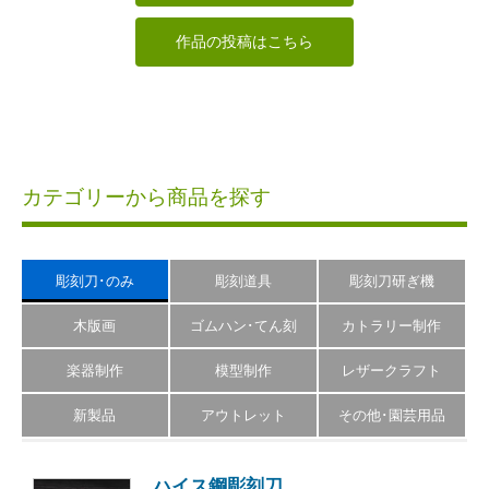
作品の投稿はこちら
カテゴリーから商品を探す
彫刻刀･のみ
彫刻道具
彫刻刀研ぎ機
木版画
ゴムハン･てん刻
カトラリー制作
楽器制作
模型制作
レザークラフト
新製品
アウトレット
その他･園芸用品
ハイス鋼彫刻刀