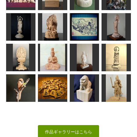
伐折羅大将
とヤマガラ
増髪
能面
みっちゃん
MINI
msuganuma
内藤 武男
大仏御身ぬぐ
七福神
マヌルネコ
羅漢
い
kiyonk
波間
msuganuma
sigesama
不動明王童子
阿弥陀如来立
地蔵菩薩像
坐像
飛天
像
まあちゃん
茶々丸
サジ
ラッキー
聖観音菩薩立
聖観音座像
大日如来座像
毘沙門天
像
彫マサ
ハク
アラン
春彫
モズの雌
将棋駒
ゴリラ胸像
毘沙門天
MINI
RinRin
俊造
なんぺい
作品ギャラリーはこちら