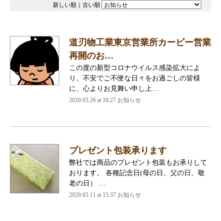
新しい順
｜
古い順
道刃物工業東京営業所カービー営業
再開のお…
この度の新型コロナウイルス感染拡大によ
り、不安でご不便な日々をお過ごしの皆様
に、心よりお見舞い申し上…
2020.05.26 at 18:27
お知らせ
プレゼント包装承ります
弊社では商品のプレゼント包装もお承りして
おります。 各種記念日(母の日、父の日、敬
老の日） …
2020.05.11 at 15:37
お知らせ