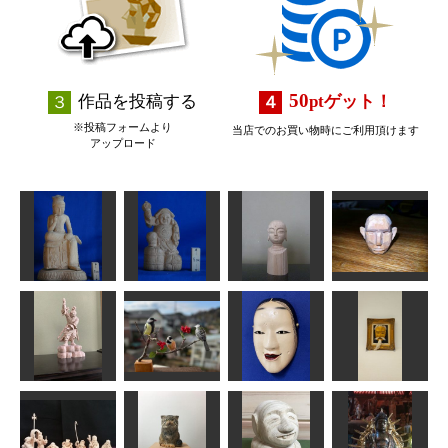
50
作品を投稿する
pt
ゲット！
※投稿フォームより
当店でのお買い物時にご利用頂けます
アップロード
弥勒菩薩像
大黒様
地蔵菩薩仏頭
No.1ある人
ta-chann
ta-chann
はごろも
もののふ
シジュウカラ