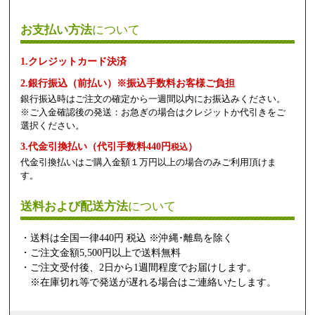
お支払い方法
について
1.クレジットカード決済
2.銀行振込（前払い）※振込手数料お客様ご負担
銀行振込時はご注文の確定から一週間以内にお振込みください。
※ご入金確認後の発送：お急ぎの場合はクレジットか代引きをご
選択ください。
3.代金引換払い（代引手数料440円
）
税込
代金引換払いはご購入金額１万円以上の場合のみご利用頂けま
す。
送料および配送方法
について
・送料は全国一律440円 税込 ※沖縄･離島を除く
・ご注文金額5,500円以上で送料無料
・ご注文受付後、2日から1週間程度でお届けします。
※在庫切れ等で発送が遅れる場合はご連絡いたします。