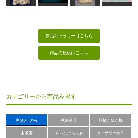
いっつ
工房藤棚
エヌ
雪道
ご縁がありま
すよう一歩ず
年賀状「寅」6
童普賢
つ
大日如来
道刃物★所蔵参考
俊造
サイダー
ちゅうさん
作品
作品ギャラリーはこちら
作品の投稿はこちら
カテゴリーから商品を探す
彫刻刀･のみ
彫刻道具
彫刻刀研ぎ機
木版画
ゴムハン･てん刻
カトラリー制作