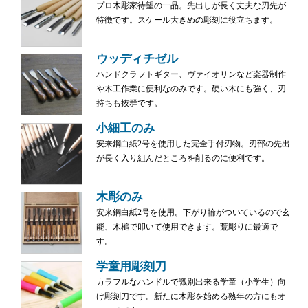
プロ木彫家待望の一品。先出しが長く丈夫な刃先が
特徴です。スケール大きめの彫刻に役立ちます。
ウッディチゼル
ハンドクラフトギター、ヴァイオリンなど楽器制作
や木工作業に便利なのみです。硬い木にも強く、刃
持ちも抜群です。
小細工のみ
安来鋼白紙2号を使用した完全手付刃物。刃部の先出
が長く入り組んだところを削るのに便利です。
木彫のみ
安来鋼白紙2号を使用。下がり輪がついているので玄
能、木槌で叩いて使用できます。荒彫りに最適で
す。
学童用彫刻刀
カラフルなハンドルで識別出来る学童（小学生）向
け彫刻刀です。新たに木彫を始める熟年の方にもオ