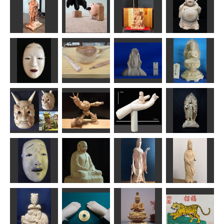
聖観音レリー
年賀状「寅」2
フ
不動明王坐像
因達羅大将
道刃物★所蔵参考
作品
はごろも
エヌ
みっちゃん
善財童子
烏習作
恵比寿天
七福神布袋様
ハク
のりお
Issay
しんちゃん
大船白衣観音
増女
ククサ1号
上半身像
大日如来像
msuganuma
原 善彦
ta-chann
ta-chann
やぶ（神山）
ズゴック
み手童子
不動明王
TORU
しょんつぁん
shadow
まあちゃん
仏像彫刻を初
中将
達磨大師 座像
明星観音菩薩
めて4作品目