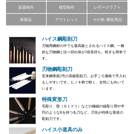
楽器制作
模型制作
レザークラフト
新製品
アウトレット
その他･園芸用品
ハイス鋼彫刻刀
刃物用鋼材の中でも最高級とされるハイス鋼。一般
的な刃物鋼と比べ切れ味が3倍長持ち。研ぎも簡単で
す。
刃物鋼彫刻刀
安来鋼青紙2号の高級彫刻刀。お手ごろ価格で手入れ
もしやすいです。ヒノキ柄で軽く、女性にも向いて
います。
特殊変形刀
毛彫り、髻（モトドリ）などの極細の線彫り用や半
円のようなRを持つ丸刀など、刃先が特殊な形状の
彫刻刀です。
ハイス小道具のみ