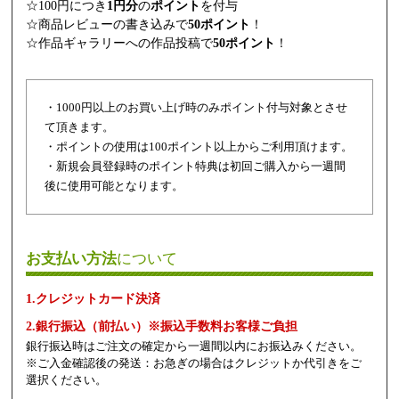
☆100円につき
1円分
の
ポイント
を付与
☆商品レビューの書き込みで
50ポイント
！
☆作品ギャラリーへの作品投稿で
50ポイント
！
・1000円以上のお買い上げ時のみポイント付与対象とさせ
て頂きます。
・ポイントの使用は100ポイント以上からご利用頂けます。
・新規会員登録時のポイント特典は初回ご購入から一週間
後に使用可能となります。
お支払い方法
について
1.クレジットカード決済
2.銀行振込（前払い）※振込手数料お客様ご負担
銀行振込時はご注文の確定から一週間以内にお振込みください。
※ご入金確認後の発送：お急ぎの場合はクレジットか代引きをご
選択ください。