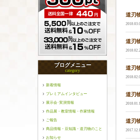
道刃物
2018.03
道刃物
2018.02
ブログメニュー
道刃物
category
2018.02
新着情報
プレミアムインタビュー
道刃物
展示会･実演情報
2018.01
作品展・教室情報・作家情報
ご報告
道刃物
商品情報・豆知識・道刃物のこと
2017.12
お知らせ