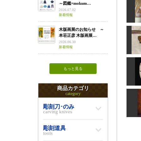
～図鑑×mokum…
2026.07.02
新着情報
木版画展のお知らせ ～
本荘正彦 木版画展…
マリ
2026.06.30
新着情報
キ
もっと見る
おさ
商品カテゴリ
category
彫刻刀･のみ
carving knives
m
彫刻道具
tools