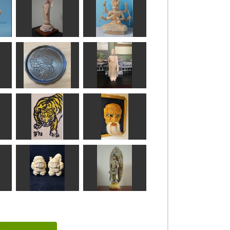
阿弥陀如来立像
愛染明王座像
ラッキー
ろうけい
ぶどうのお盆
阿弥陀如来像
みぽりん
みっちゃん
年賀状「寅」8
鼻瘤悪尉
道刃物★所蔵参考作品
能面武宝
大黒様、恵比寿様
月光菩薩立像