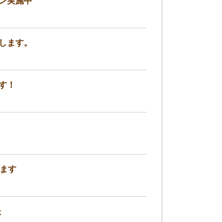
ーン実施中
売します。
ます！
します
た