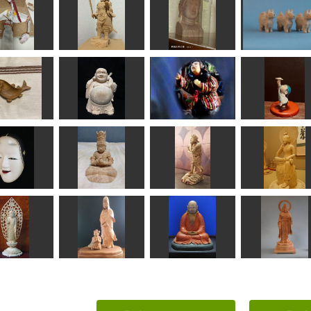
オネット（2
号）
毘沙門天
釈迦如来仏頭
戌
ンタキンテ。
なんぺい
はごろも
合之内 麻呂
さかな皿
七福神布袋様
おしん
紙飛行機
かなだいすき
しんちゃん
sigesama
MINI
孫次郎
大日如来坐像
制多迦童子
弥勒菩薩
suganuma
ぱんでし
ハク
耕ちゃん
観音菩薩
善財童子と白衣観音
達磨大師像
吉祥天立像