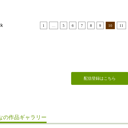
ck
1
…
5
6
7
8
9
10
11
配信登録はこちら
なの作品ギャラリー