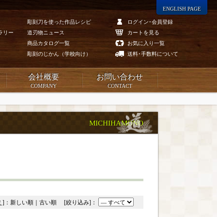
ENGLISH PAGE
彫刻刀を使った作品レシピ
ログイン･会員登録
ラリー
道刃物ニュース
カートを見る
商品カタログ一覧
お気に入り一覧
彫刻のじかん（学校向け）
送料･手数料について
会社概要
お問い合わせ
COMPANY
CONTACT
MICHIHAMONO
え]：
新しい順
｜
古い順
[絞り込み]：