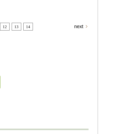
next
12
13
14