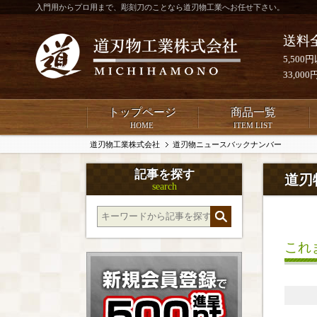
入門用からプロ用まで、彫刻刀のことなら道刃物工業へお任せ下さい。
送料
5,50
33,0
トップページ
商品一覧
HOME
ITEM LIST
道刃物工業株式会社
道刃物ニュースバックナンバー
記事を探す
道刃
search
これ