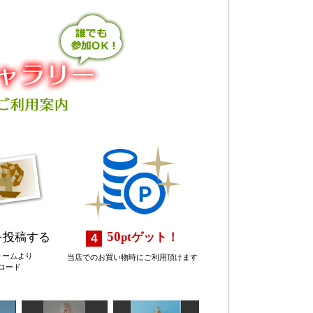
50
を投稿する
pt
ゲット！
ォームより
当店でのお買い物時にご利用頂けます
ロード