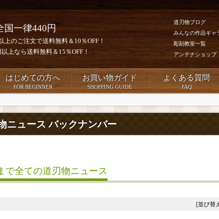
道刃物ブログ
全国一律440円
みんなの作品ギャ
0円以上のご注文で送料無料＆10％OFF！
彫刻教室一覧
00円以上なら送料無料＆15％OFF！
アンテナショップ
はじめての方へ
お買い物ガイド
よくある質問
FOR BEGINNER
SHOPPING GUIDE
FAQ
物ニュース バックナンバー
まで全ての道刃物ニュース
[並び替