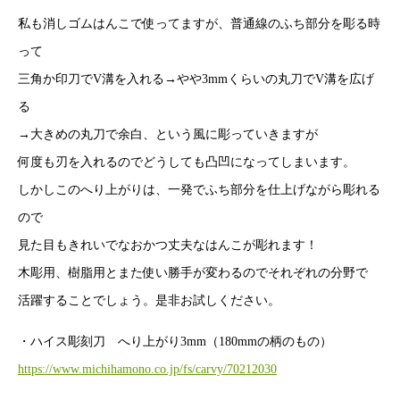
私も消しゴムはんこで使ってますが、普通線のふち部分を彫る時
って
三角か印刀でV溝を入れる→やや3mmくらいの丸刀でV溝を広げ
る
→大きめの丸刀で余白、という風に彫っていきますが
何度も刃を入れるのでどうしても凸凹になってしまいます。
しかしこのへり上がりは、一発でふち部分を仕上げながら彫れる
ので
見た目もきれいでなおかつ丈夫なはんこが彫れます！
木彫用、樹脂用とまた使い勝手が変わるのでそれぞれの分野で
活躍することでしょう。是非お試しください。
・ハイス彫刻刀 へり上がり3mm（180mmの柄のもの）
https://www.michihamono.co.jp/fs/carvy/70212030