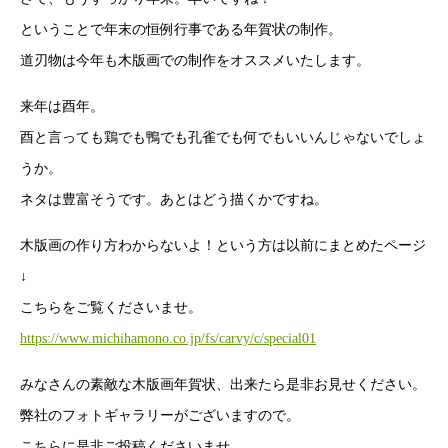
ということで年末の恒例行事である年賀状の制作。
道刃物は今年も木版画での制作をオススメいたします。
来年は酉年。
酉と言っても鶏でも鴨でも孔雀でも何でもいいんじゃないでしょ
うか。
ネタは豊富そうです。あとはどう描くかですね。
木版画の作り方わからないよ！という方は以前にまとめたページ
↓
こちらをご覧くださいませ。
https://www.michihamono.co.jp/fs/carvy/c/special01
みなさんの素敵な木版画年賀状、出来たら是非お見せください。
弊社のフォトギャラリーがございますので。
こちらに是非ご投稿くださいませ。