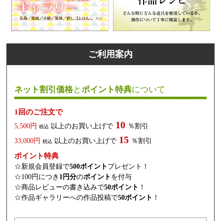
ご利用案内
ネット割引価格
と
ポイント特典
について
1回のご注文で
10
5,500円
以上のお買い上げで
％割引
税込
15
33,000円
以上のお買い上げで
％割引
税込
ポイント特典
☆新規会員登録で
500ポイント
プレゼント！
☆100円につき
1円分
の
ポイント
を付与
☆商品レビューの書き込みで
50ポイント
！
☆作品ギャラリーへの作品投稿で
50ポイント
！