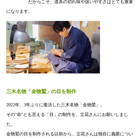
だからこそ、道具の切れ味や扱いやすさはとても重要
になります。
三⽊名物「⾦物鷲」の⽬を制作
2022年、3年ぶりに復活した三⽊名物「⾦物鷲」。
その“命”とも⾔える「⽬」の制作を、⽴花さんにお願いしまし
た。
⾦物鷲の⽬を制作される以前から、⽴花さんは独⾃に義眼につい