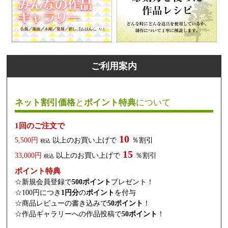
ご利用案内
ネット割引価格
と
ポイント特典
について
1回のご注文で
10
5,500円
以上のお買い上げで
％割引
税込
15
33,000円
以上のお買い上げで
％割引
税込
ポイント特典
☆新規会員登録で
500ポイント
プレゼント！
☆100円につき
1円分
の
ポイント
を付与
☆商品レビューの書き込みで
50ポイント
！
☆作品ギャラリーへの作品投稿で
50ポイント
！