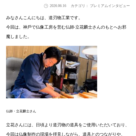
2026.06.16
カテゴリ： プレミアムインタビュー
みなさんこんにちは、道刃物⼯業です。
今回は、神⼾で仏像⼯房を営む仏師‧⽴花麟⼠さんのもとへお邪
魔しました。
仏師・立花麟士さん
⽴花さんには、⽇頃より道刃物の道具をご使⽤いただいており、
今回は仏像制作の現場を拝⾒しながら、道具とのつながりや、