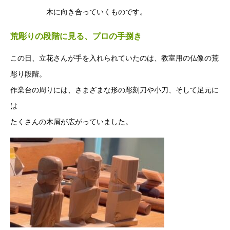
⽊に向き合っていくものです。
荒彫りの段階に⾒る、プロの⼿捌き
この⽇、⽴花さんが⼿を⼊れられていたのは、教室⽤の仏像の荒
彫り段階。
作業台の周りには、さまざまな形の彫刻⼑や⼩⼑、そして⾜元に
は
たくさんの⽊屑が広がっていました。