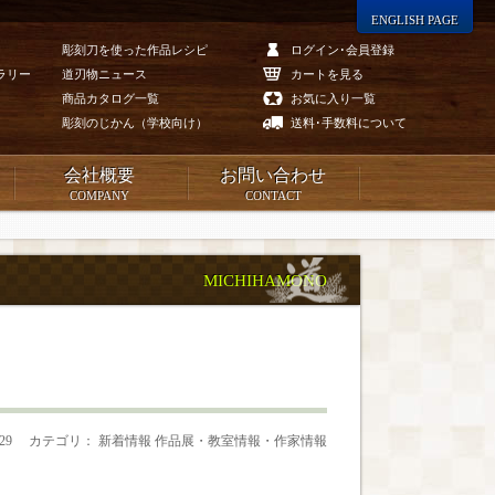
ENGLISH PAGE
彫刻刀を使った作品レシピ
ログイン･会員登録
ラリー
道刃物ニュース
カートを見る
商品カタログ一覧
お気に入り一覧
彫刻のじかん（学校向け）
送料･手数料について
会社概要
お問い合わせ
COMPANY
CONTACT
MICHIHAMONO
.29
カテゴリ： 新着情報 作品展・教室情報・作家情報