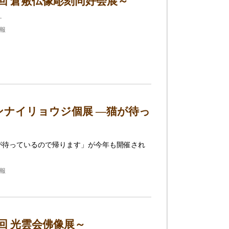
回 倉敷仏像彫刻同好会展～
…
情報
ナイリョウジ個展 ―猫が待っ
が待っているので帰ります」が今年も開催され
情報
回 光雲会佛像展～