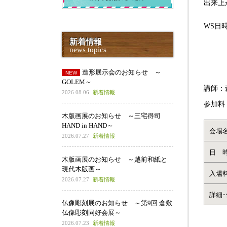
出来上
WS日時
新着情報
10日(
news topics
午前1
造形展示会のお知らせ ～
GOLEM～
講師：
2026.08.06
新着情報
参加料
木版画展のお知らせ ～三宅得司
HAND in HAND～
会場
2026.07.27
新着情報
日 
木版画展のお知らせ ～越前和紙と
現代木版画～
入場
2026.07.27
新着情報
詳細
仏像彫刻展のお知らせ ～第9回 倉敷
仏像彫刻同好会展～
2026.07.23
新着情報