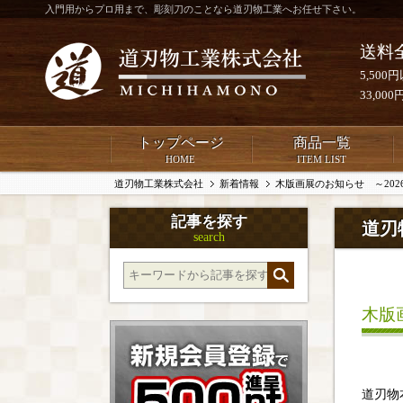
入門用からプロ用まで、彫刻刀のことなら道刃物工業へお任せ下さい。
送料
5,50
33,0
トップページ
商品一覧
HOME
ITEM LIST
道刃物工業株式会社
新着情報
木版画展のお知らせ ～202
記事を探す
道刃
search
木版
道刃物