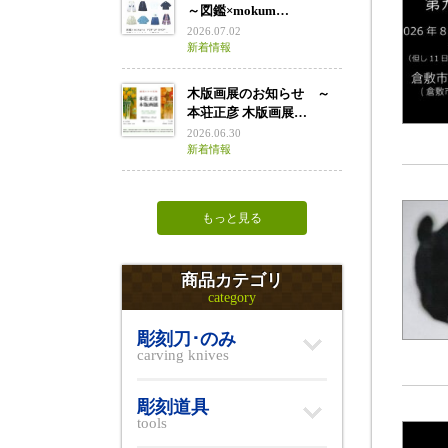
～図鑑×mokum…
2026.07.02
新着情報
木版画展のお知らせ ～
本荘正彦 木版画展…
2026.06.30
新着情報
もっと見る
商品カテゴリ
category
彫刻刀･のみ
carving knives
彫刻道具
tools