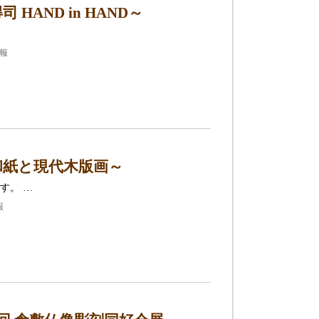
AND in HAND～
情報
和紙と現代木版画～
す。 …
報