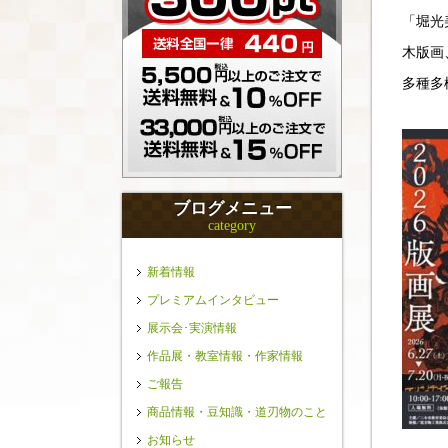
「堀光
木版画
多種多
ブログメニュー
category
新着情報
プレミアムインタビュー
展示会･実演情報
作品展・教室情報・作家情報
ご報告
商品情報・豆知識・道刃物のこと
お知らせ