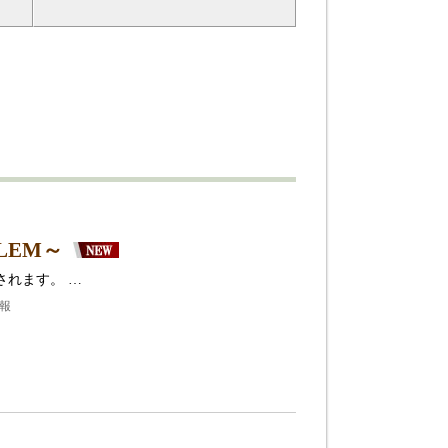
LEM～
されます。 …
情報