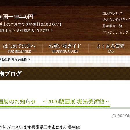
道刃物ブログ
全国一律440円
みんなの作品ギャ
0円以上のご注文で送料無料＆10％OFF！
彫刻教室一覧
00円以上なら送料無料＆15％OFF！
アンテナショップ
はじめての方へ
お買い物ガイド
よくある質問
FOR BEGINNER
SHOPPING GUIDE
FAQ
6版画展 堀光美術館～
物ブログ
画展のお知らせ ～2026版画展 堀光美術館～
2026.06
本社がございます兵庫県三木市にある美術館