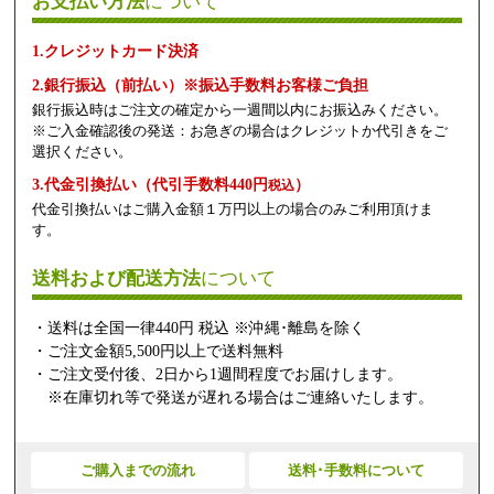
お支払い方法
について
1.クレジットカード決済
2.銀行振込（前払い）※振込手数料お客様ご負担
銀行振込時はご注文の確定から一週間以内にお振込みください。
※ご入金確認後の発送：お急ぎの場合はクレジットか代引きをご
選択ください。
3.代金引換払い（代引手数料440円
）
税込
代金引換払いはご購入金額１万円以上の場合のみご利用頂けま
す。
送料および配送方法
について
・送料は全国一律440円 税込 ※沖縄･離島を除く
・ご注文金額5,500円以上で送料無料
・ご注文受付後、2日から1週間程度でお届けします。
※在庫切れ等で発送が遅れる場合はご連絡いたします。
ご購入までの流れ
送料･手数料について