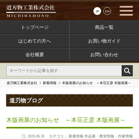
JP
EN
トップページ
商品一覧
はじめての方へ
お買い物ガイド
会社概要
お問い合わせ
道刃物工業株式会社
新着情報
木版画展のお知らせ ～本荘正彦 木版画展～
道刃物ブログ
木版画展のお知らせ ～本荘正彦 木版画展～
2026.06.30
カテゴリ： 新着情報 作品展・教室情報・作家情報