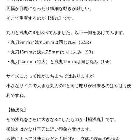
刃幅が邪魔になったり繊細な動きが難しい。
そこで重宝するのが【浅丸】です。
丸刀と浅丸のRを比べてみました。以下一例をあげてみます。
・丸刀9ｍｍと浅丸3ｍｍは同じ丸み（5.5R）
・丸刀15ｍｍと浅丸7.5ｍｍは同じ丸み（9R）
・丸刀24ｍｍ（特大）と浅丸12ｍｍは同じ丸み（15R）
サイズによって比がまちまちではありますが
小さなサイズで大きな丸刀のRと同じ彫りが出来るのはやはり便
利ですね。
【極浅丸】
その浅丸をさらに大きなRにしたものが【極浅丸】です。
極浅丸はかなり平刀に近い印象を受けます。
地域によっては薄丸などとも呼ばれ、立体の表面の処理を