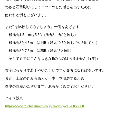
わざと石目彫りにしてコツコツした感じを出すために
使われる例もございます。
またRを比較してみましょう。一例をあげます。
・極浅丸1.5ｍｍは5.5R（浅丸3、丸9と同じ）
・極浅丸3と4.5ｍｍは14R（浅丸10.5と同じで丸24に近い）
・極浅丸6と7.5ｍｍは25R（浅丸15と同じ、
そして丸刀にこんな大きなRのものはありません！(笑)）
数字ばっかりで若干ややこしいですが参考になれば幸いです。
また、上記の丸みも職人が一本一本研磨するため
多少の誤差がございます。あらかじめご了承ください。
ハイス浅丸
https://www.michihamono.co.jp/fs/carvy/c1/20050000