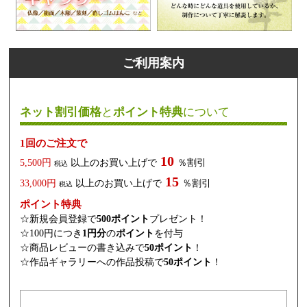
ご利用案内
ネット割引価格
と
ポイント特典
について
1回のご注文で
10
5,500円
以上のお買い上げで
％割引
税込
15
33,000円
以上のお買い上げで
％割引
税込
ポイント特典
☆新規会員登録で
500ポイント
プレゼント！
☆100円につき
1円分
の
ポイント
を付与
☆商品レビューの書き込みで
50ポイント
！
☆作品ギャラリーへの作品投稿で
50ポイント
！