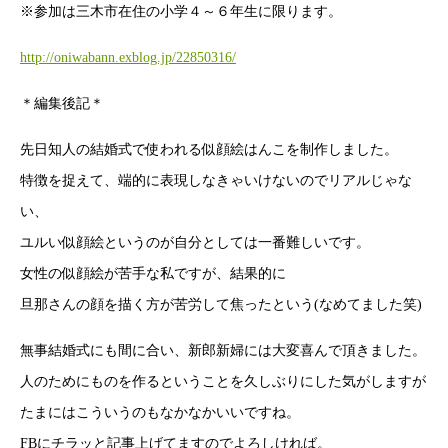
※参加は三木市在住の小学４～６年生に限ります。
http://oniwabann.exblog.jp/22850316/
＊編集後記＊
先日知人の結婚式で使われる似顔絵はんこを制作しました。
特徴を捉えて、端的に表現しなきゃいけないのでリアルじゃな
い、
ユルい似顔絵というのが自分としては一番難しいです。
女性の似顔絵が苦手な私ですが、結果的に
旦那さんの顔を描く方が苦労して焦ったという(なめてました笑)
無事結婚式にも間に合い、新郎新婦には大変喜んで頂きました。
人のためにものを作るということを久しぶりにした気がしますが
たまにはこういうのもなかなかいいですね。
FBにチラッと記事上げてますのでよろしければ。