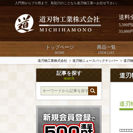
入門用からプロ用まで、彫刻刀のことなら道刃物工業へお任せ下さい。
送料
5,50
33,0
トップページ
商品一覧
HOME
ITEM LIST
道刃物工業株式会社
道刃物ニュースバックナンバー
道刃物
記事を探す
道刃
search
道刃
□□□□