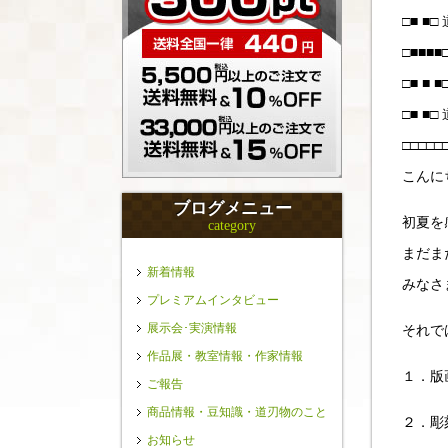
□■ ■
□■■
□■ ■ ■□
□■ ■
□□□
こんに
ブログメニュー
初夏を
category
まだま
新着情報
みなさ
プレミアムインタビュー
展示会･実演情報
それで
作品展・教室情報・作家情報
１．版
ご報告
商品情報・豆知識・道刃物のこと
２．彫
お知らせ