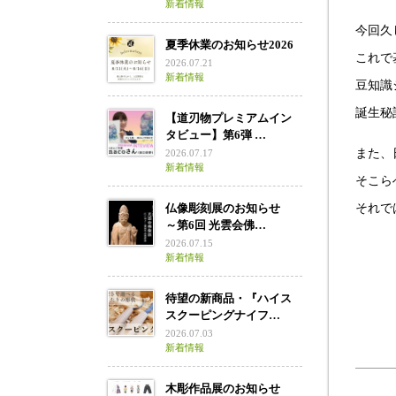
新着情報
今回久
夏季休業のお知らせ2026
これで
2026.07.21
新着情報
豆知識
誕生秘
【道刃物プレミアムイン
タビュー】第6弾 …
また、
2026.07.17
新着情報
そこら
仏像彫刻展のお知らせ
それで
～第6回 光雲会佛…
2026.07.15
新着情報
待望の新商品・『ハイス
スクーピングナイフ…
2026.07.03
新着情報
木彫作品展のお知らせ