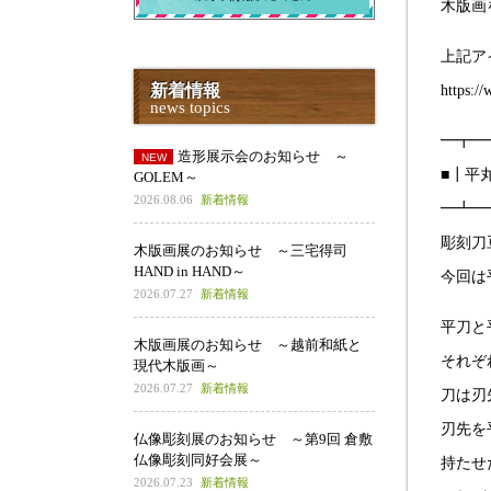
木版画
上記ア
新着情報
https:/
news topics
━┳━
造形展示会のお知らせ ～
■┃平
GOLEM～
2026.08.06
新着情報
━┻━
彫刻刀
木版画展のお知らせ ～三宅得司
HAND in HAND～
今回は
2026.07.27
新着情報
平刀と
木版画展のお知らせ ～越前和紙と
それぞ
現代木版画～
2026.07.27
新着情報
刀は刃
刃先を
仏像彫刻展のお知らせ ～第9回 倉敷
仏像彫刻同好会展～
持たせ
2026.07.23
新着情報