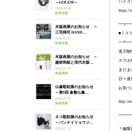
ハイス
～GOLEM～
2026.08.06
https:/
新着情報
━┳━
木版画展のお知らせ ～
三宅得司 HAND…
■┃ス
2026.07.27
━┻━
新着情報
道刃物
木版画展のお知らせ ～
スマホ
越前和紙と現代木版…
2026.07.27
まだま
新着情報
日々進
仏像彫刻展のお知らせ
お気づ
～第9回 倉敷仏像…
2026.07.23
http://
新着情報
━━━
ネコ彫刻展のお知らせ
～バンナイリョウジ…
＊編集
2026.07.22