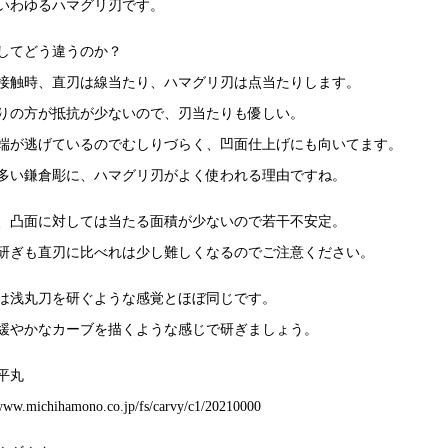
いわゆるハマグリ刃です。
してどう違うのか？
接触時、直刃は線当たり、ハマグリ刃は点当たりします。
りの方が抵抗が少ないので、刃当たりも優しい。
端が逃げているのでむしりづらく、凹面仕上げにも向いてます。
多い鎌倉彫に、ハマグリ刃がよく使われる理由ですね。
、凸面に対しては当たる面積が少ないので若干不安定。
研ぎも直刃に比べれは少し難しくなるのでご注意ください。
は浅丸刀を研ぐような感覚とほぼ同じです。
緩やかなカーブを描くような感じで研ぎましょう。
平丸
/www.michihamono.co.jp/fs/carvy/c1/20210000