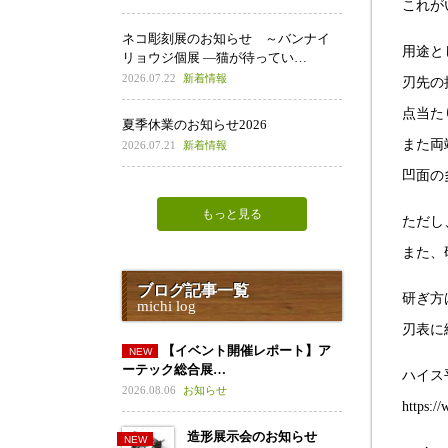
これが
ネコ彫刻展のお知らせ ～バンナイ
用途と
リョウジ個展 ―猫が待ってい…
2026.07.22
新着情報
刃先の
点当た
夏季休業のお知らせ2026
また両
2026.07.21
新着情報
凹面の
もっと見る
ただし
また、
ブログ記事一覧
研ぎ方
michi log
刃表に
【イベント開催レポート】ア
ーテック総合展…
ハイス
2026.08.06
お知らせ
https:/
造形展示会のお知らせ