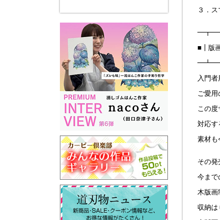
３．ス
━┳━
■┃版
━┻━
入門者
ご愛用
この度
対応す
素材も
その発
今まで
木版画
収納は