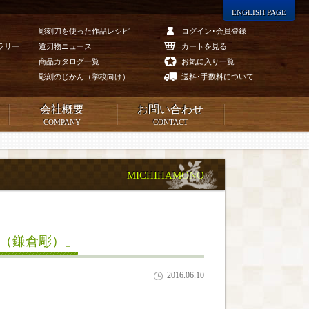
ENGLISH PAGE
彫刻刀を使った作品レシピ
ログイン･会員登録
ラリー
道刃物ニュース
カートを見る
商品カタログ一覧
お気に入り一覧
彫刻のじかん（学校向け）
送料･手数料について
会社概要
お問い合わせ
COMPANY
CONTACT
MICHIHAMONO
タ（鎌倉彫）」
2016.06.10