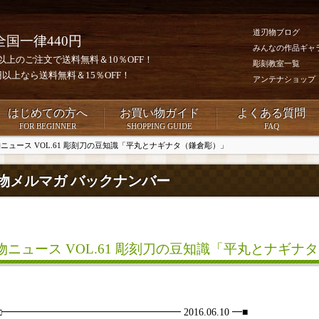
道刃物ブログ
全国一律440円
みんなの作品ギャ
0円以上のご注文で送料無料＆10％OFF！
彫刻教室一覧
00円以上なら送料無料＆15％OFF！
アンテナショップ
はじめての方へ
お買い物ガイド
よくある質問
FOR BEGINNER
SHOPPING GUIDE
FAQ
ニュース VOL.61 彫刻刀の豆知識「平丸とナギナタ（鎌倉彫）」
物メルマガ バックナンバー
物ニュース VOL.61 彫刻刀の豆知識「平丸とナギナ
□□━━━━━━━━━━━━━━━━━━ 2016.06.10 ━■