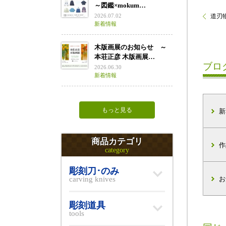
～図鑑×mokum…
2026.07.02
道刃物
新着情報
木版画展のお知らせ ～
本荘正彦 木版画展…
ブロ
2026.06.30
新着情報
もっと見る
新
商品カテゴリ
作
category
彫刻刀･のみ
carving knives
お
彫刻道具
tools