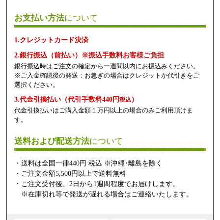
お支払い方法
について
1.クレジットカード決済
2.銀行振込（前払い）※振込手数料お客様ご負担
銀行振込時はご注文の確定から一週間以内にお振込みください。
※ご入金確認後の発送：お急ぎの場合はクレジットか代引きをご
選択ください。
3.代金引換払い（代引手数料440円
）
税込
代金引換払いはご購入金額１万円以上の場合のみご利用頂けま
す。
送料および配送方法
について
・送料は全国一律440円 税込 ※沖縄･離島を除く
・ご注文金額5,500円以上で送料無料
・ご注文受付後、2日から1週間程度でお届けします。
※在庫切れ等で発送が遅れる場合はご連絡いたします。