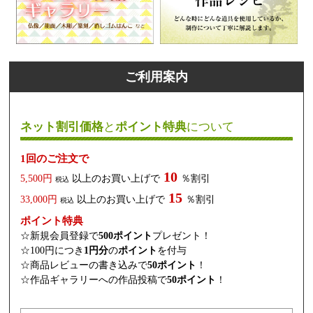
ご利用案内
ネット割引価格
と
ポイント特典
について
1回のご注文で
10
5,500円
以上のお買い上げで
％割引
税込
15
33,000円
以上のお買い上げで
％割引
税込
ポイント特典
☆新規会員登録で
500ポイント
プレゼント！
☆100円につき
1円分
の
ポイント
を付与
☆商品レビューの書き込みで
50ポイント
！
☆作品ギャラリーへの作品投稿で
50ポイント
！