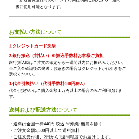
後に使用可能となります。
お支払い方法
について
1.クレジットカード決済
2.銀行振込（前払い）※振込手数料お客様ご負担
銀行振込時はご注文の確定から一週間以内にお振込みください。
※ご入金確認後の発送：お急ぎの場合はクレジットか代引きをご
選択ください。
3.代金引換払い（代引手数料440円
）
税込
代金引換払いはご購入金額１万円以上の場合のみご利用頂けま
す。
送料および配送方法
について
・送料は全国一律440円 税込 ※沖縄･離島を除く
・ご注文金額5,500円以上で送料無料
・ご注文受付後、2日から1週間程度でお届けします。