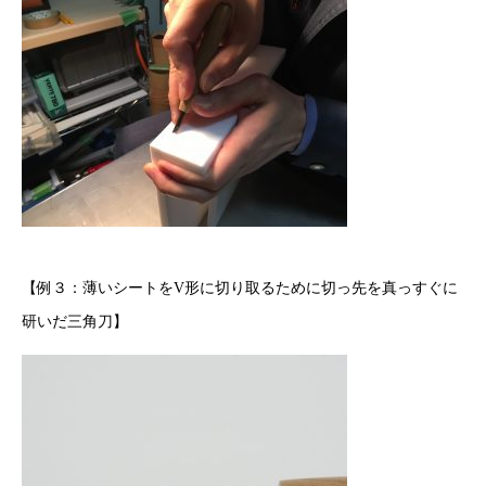
【例３：薄いシートをV形に切り取るために切っ先を真っすぐに
研いだ三角刀】