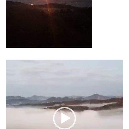
動
画
プ
レ
ー
ヤ
ー