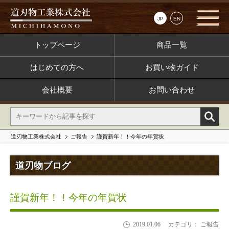
JP
EN
トップページ
商品一覧
はじめての方へ
お買い物ガイド
会社概要
お問い合わせ
道刃物工業株式会社
ご報告
謹賀新年！！今年の年賀状
道刃物ブログ
謹賀新年！！今年の年賀状
2019.01.06
カテゴリ： ご報告