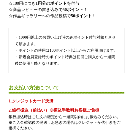
☆100円につき
1円分
の
ポイント
を付与
☆商品レビューの書き込みで
50ポイント
！
☆作品ギャラリーへの作品投稿で
50ポイント
！
・1000円以上のお買い上げ時のみポイント付与対象とさせ
て頂きます。
・ポイントの使用は100ポイント以上からご利用頂けます。
・新規会員登録時のポイント特典は初回ご購入から一週間
後に使用可能となります。
お支払い方法
について
1.クレジットカード決済
2.銀行振込（前払い）※振込手数料お客様ご負担
銀行振込時はご注文の確定から一週間以内にお振込みください。
※ご入金確認後の発送：お急ぎの場合はクレジットか代引きをご
選択ください。