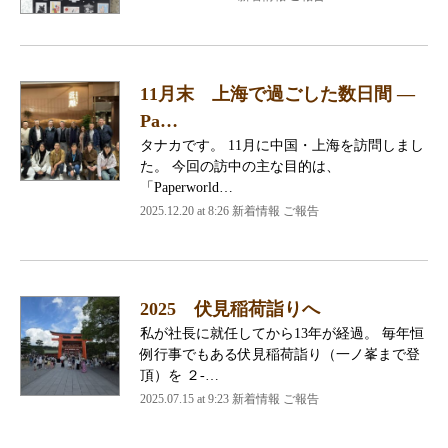
11月末 上海で過ごした数日間 ―
Pa…
タナカです。 11月に中国・上海を訪問しまし
た。 今回の訪中の主な目的は、
「Paperworld…
2025.12.20 at 8:26 新着情報 ご報告
2025 伏見稲荷詣りへ
私が社長に就任してから13年が経過。 毎年恒
例行事でもある伏見稲荷詣り（一ノ峯まで登
頂）を ２-…
2025.07.15 at 9:23 新着情報 ご報告