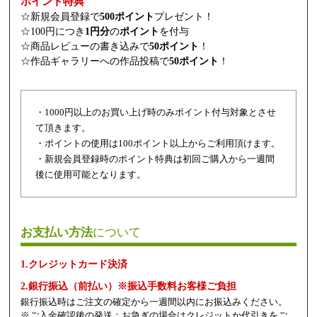
ポイント特典
☆新規会員登録で
500ポイント
プレゼント！
☆100円につき
1円分
の
ポイント
を付与
☆商品レビューの書き込みで
50ポイント
！
☆作品ギャラリーへの作品投稿で
50ポイント
！
・1000円以上のお買い上げ時のみポイント付与対象とさせ
て頂きます。
・ポイントの使用は100ポイント以上からご利用頂けます。
・新規会員登録時のポイント特典は初回ご購入から一週間
後に使用可能となります。
お支払い方法
について
1.クレジットカード決済
2.銀行振込（前払い）※振込手数料お客様ご負担
銀行振込時はご注文の確定から一週間以内にお振込みください。
※ご入金確認後の発送：お急ぎの場合はクレジットか代引きをご