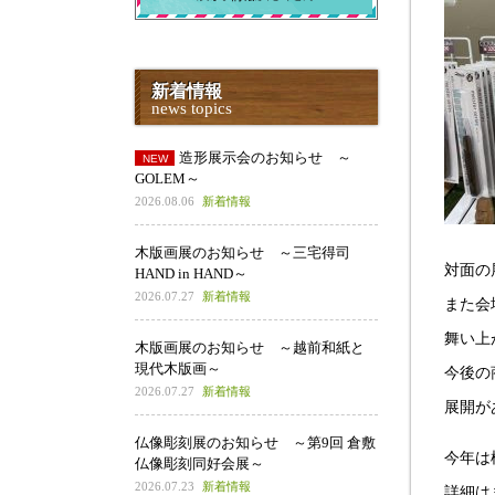
新着情報
news topics
造形展示会のお知らせ ～
GOLEM～
2026.08.06
新着情報
木版画展のお知らせ ～三宅得司
対面の
HAND in HAND～
2026.07.27
新着情報
また会
舞い上
木版画展のお知らせ ～越前和紙と
現代木版画～
今後の
2026.07.27
新着情報
展開が
仏像彫刻展のお知らせ ～第9回 倉敷
今年は
仏像彫刻同好会展～
2026.07.23
新着情報
詳細は