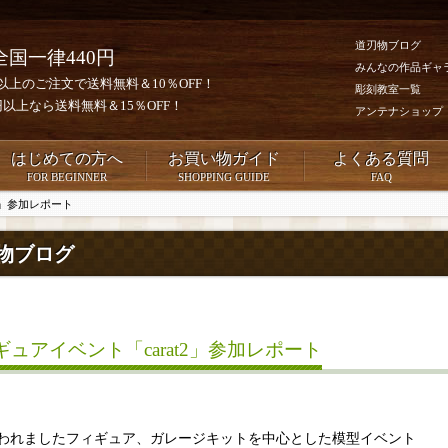
道刃物ブログ
全国一律440円
みんなの作品ギャ
0円以上のご注文で送料無料＆10％OFF！
彫刻教室一覧
00円以上なら送料無料＆15％OFF！
アンテナショップ
はじめての方へ
お買い物ガイド
よくある質問
FOR BEGINNER
SHOPPING GUIDE
FAQ
2」参加レポート
物ブログ
ギュアイベント「carat2」参加レポート
われましたフィギュア、ガレージキットを中心とした模型イベント