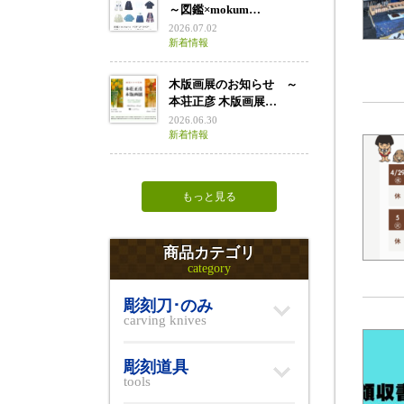
～図鑑×mokum…
2026.07.02
新着情報
木版画展のお知らせ ～
本荘正彦 木版画展…
2026.06.30
新着情報
もっと見る
商品カテゴリ
category
彫刻刀･のみ
carving knives
彫刻道具
tools