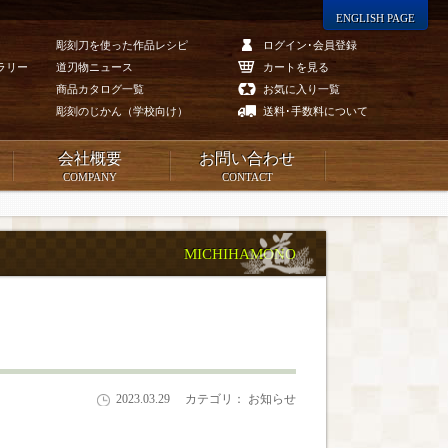
ENGLISH PAGE
彫刻刀を使った作品レシピ
ログイン･会員登録
ラリー
道刃物ニュース
カートを見る
商品カタログ一覧
お気に入り一覧
彫刻のじかん（学校向け）
送料･手数料について
会社概要
お問い合わせ
COMPANY
CONTACT
MICHIHAMONO
2023.03.29
カテゴリ： お知らせ