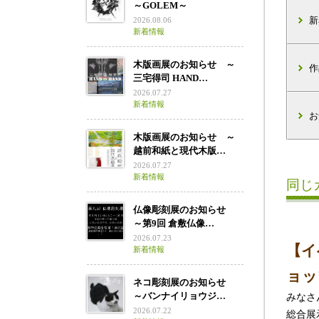
～GOLEM～
新
2026.08.06
新着情報
木版画展のお知らせ ～
作
三宅得司 HAND…
2026.07.27
新着情報
お
木版画展のお知らせ ～
越前和紙と現代木版…
2026.07.27
新着情報
同じ
仏像彫刻展のお知らせ
～第9回 倉敷仏像…
2026.07.23
【イ
新着情報
ョッ
ネコ彫刻展のお知らせ
～バンナイリョウジ…
みなさ
2026.07.22
総合展示