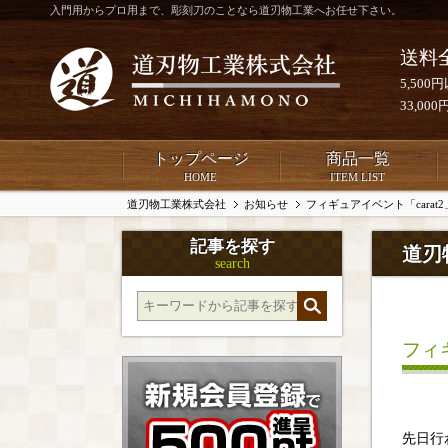
入門用からプロ用まで、彫刻刀のことなら道刃物工業へお任せ下さい。
送料
5,50
33,0
トップページ
商品一覧
HOME
ITEM LIST
道刃物工業株式会社
お知らせ
フィギュアイベント「carat
記事を探す
道刃
search
フィ
先日行