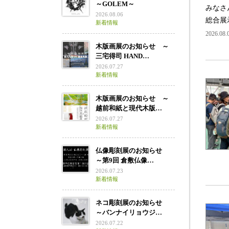
～GOLEM～
みなさ
2026.08.06
総合展示
新着情報
2026.08
木版画展のお知らせ ～
三宅得司 HAND…
2026.07.27
新着情報
木版画展のお知らせ ～
越前和紙と現代木版…
2026.07.27
新着情報
仏像彫刻展のお知らせ
～第9回 倉敷仏像…
2026.07.23
新着情報
ネコ彫刻展のお知らせ
～バンナイリョウジ…
2026.07.22