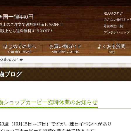
道刃物ブログ
全国一律440円
みんなの作品ギャ
0円以上のご注文で送料無料＆10％OFF！
彫刻教室一覧
00円以上なら送料無料＆15％OFF！
アンテナショップ
はじめての方へ
お買い物ガイド
よくある質問
FOR BEGINNER
SHOPPING GUIDE
FAQ
時休業のお知らせ
物ブログ
物ショップカービー臨時休業のお知らせ
第3週（10月15日～17日）ですが、連日イベントがあり
物ショップカービーを臨時休業させて頂きます。