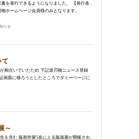
収書を発行できるようになりました。 【発行条
道刃物ホームページ会員様のみとなります。
 お知らせ
いて
が相次いでいたため 下記道刃物ニュース登録
認証画面に移ろうとしたところでダミーページに
展～
生を含む 版画作家5名による版画展が開催され