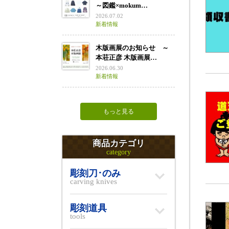
～図鑑×mokum…
2026.07.02
新着情報
木版画展のお知らせ ～
本荘正彦 木版画展…
2026.06.30
新着情報
もっと見る
商品カテゴリ
category
彫刻刀･のみ
carving knives
彫刻道具
tools