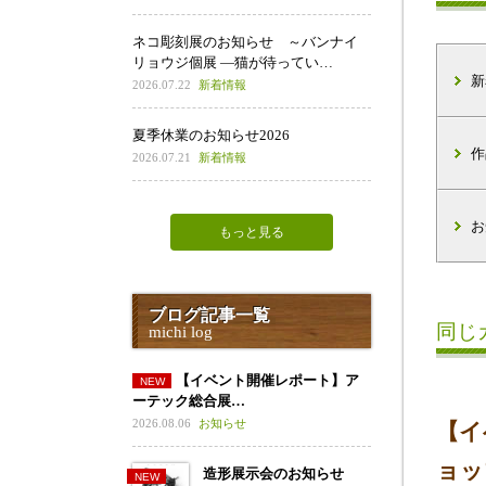
ネコ彫刻展のお知らせ ～バンナイ
リョウジ個展 ―猫が待ってい…
新
2026.07.22
新着情報
夏季休業のお知らせ2026
作
2026.07.21
新着情報
お
もっと見る
ブログ記事一覧
同じ
michi log
【イベント開催レポート】ア
ーテック総合展…
2026.08.06
お知らせ
【イ
ョッ
造形展示会のお知らせ