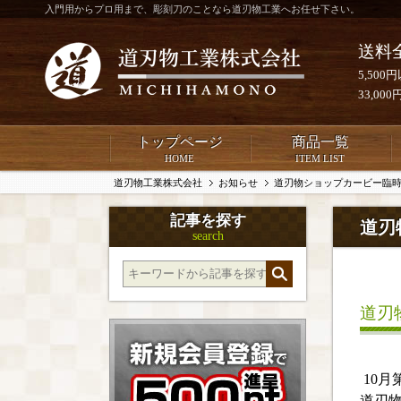
入門用からプロ用まで、彫刻刀のことなら道刃物工業へお任せ下さい。
送料
5,50
33,0
トップページ
商品一覧
HOME
ITEM LIST
道刃物工業株式会社
お知らせ
道刃物ショップカービー臨
記事を探す
道刃
search
道刃
10月
道刃