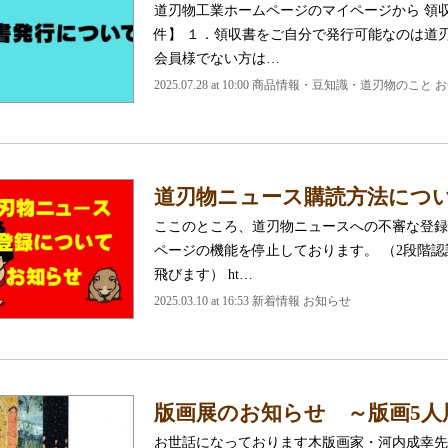
道刃物工業ホームページのマイページから 領
件】 １．領収書をご自分で発行可能なのは
会員様でない方は…
2025.07.28 at 10:00 商品情報・豆知識・道刃物のこと
道刃物ニュース購読方法につ
ここのところ、道刃物ニュースへの不審な登録
ページの機能を停止しております。 （2段階
飛びます） ht…
2025.03.10 at 16:53 新着情報 お知らせ
版画展のお知らせ ～版画5人
お世話になっております木版画家・河内成幸先