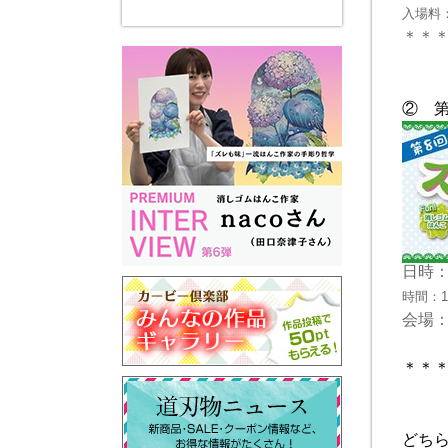
入場料
＊＊
② 
日時：
時間：10
会場
＊＊
どち