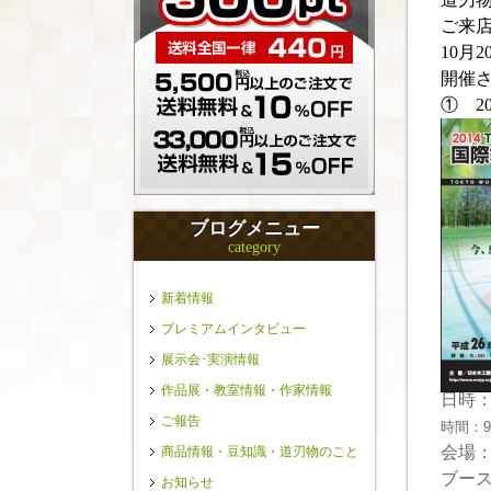
ご来
10月
開催
① 2
ブログメニュー
category
新着情報
プレミアムインタビュー
展示会･実演情報
作品展・教室情報・作家情報
日時：
ご報告
時間：9:
会場
商品情報・豆知識・道刃物のこと
ブースN
お知らせ