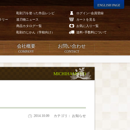
ENGLISH PAGE
彫刻刀を使った作品レシピ
ログイン･会員登録
ラリー
道刃物ニュース
カートを見る
商品カタログ一覧
お気に入り一覧
彫刻のじかん（学校向け）
送料･手数料について
会社概要
お問い合わせ
COMPANY
CONTACT
MICHIHAMONO
2014.10.09
カテゴリ： お知らせ