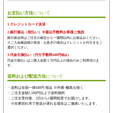
お支払い方法
について
1.クレジットカード決済
2.銀行振込（前払い）※振込手数料お客様ご負担
銀行振込時はご注文の確定から一週間以内にお振込みください。
※ご入金確認後の発送：お急ぎの場合はクレジットか代引きをご
選択ください。
3.代金引換払い（代引手数料440円
）
税込
代金引換払いはご購入金額１万円以上の場合のみご利用頂けま
す。
送料および配送方法
について
・送料は全国一律440円 税込 ※沖縄･離島を除く
・ご注文金額5,500円以上で送料無料
・ご注文受付後、2日から1週間程度でお届けします。
※在庫切れ等で発送が遅れる場合はご連絡いたします。