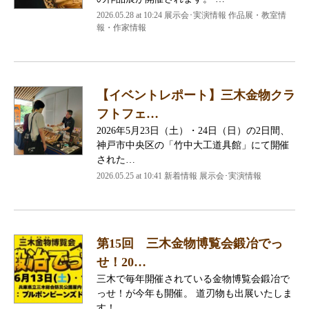
2026.05.28 at 10:24 展示会･実演情報 作品展・教室情
報・作家情報
【イベントレポート】三木金物クラ
フトフェ…
2026年5月23日（土）・24日（日）の2日間、
神戸市中央区の「竹中大工道具館」にて開催
された…
2026.05.25 at 10:41 新着情報 展示会･実演情報
第15回 三木金物博覧会鍛冶でっ
せ！20…
三木で毎年開催されている金物博覧会鍛冶で
っせ！が今年も開催。 道刃物も出展いたしま
す！ …