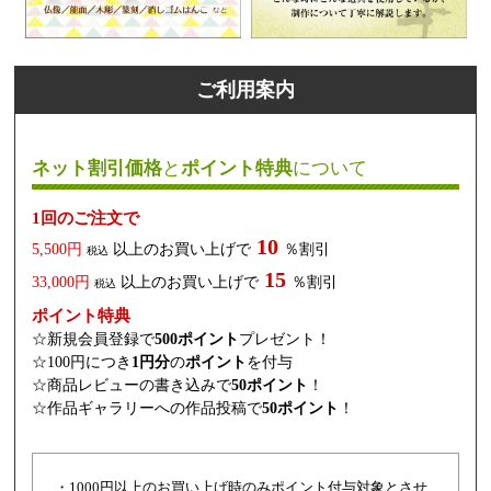
ご利用案内
ネット割引価格
と
ポイント特典
について
1回のご注文で
10
5,500円
以上のお買い上げで
％割引
税込
15
33,000円
以上のお買い上げで
％割引
税込
ポイント特典
☆新規会員登録で
500ポイント
プレゼント！
☆100円につき
1円分
の
ポイント
を付与
☆商品レビューの書き込みで
50ポイント
！
☆作品ギャラリーへの作品投稿で
50ポイント
！
・1000円以上のお買い上げ時のみポイント付与対象とさせ