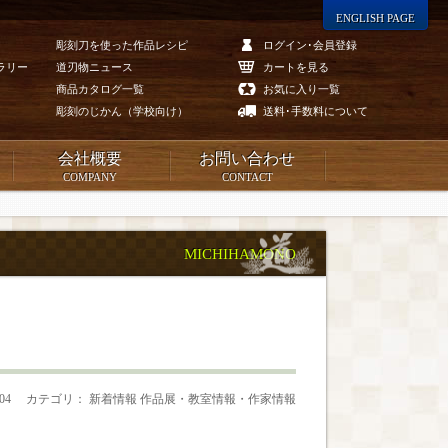
ENGLISH PAGE
彫刻刀を使った作品レシピ
ログイン･会員登録
ラリー
道刃物ニュース
カートを見る
商品カタログ一覧
お気に入り一覧
彫刻のじかん（学校向け）
送料･手数料について
会社概要
お問い合わせ
COMPANY
CONTACT
MICHIHAMONO
.04
カテゴリ： 新着情報 作品展・教室情報・作家情報