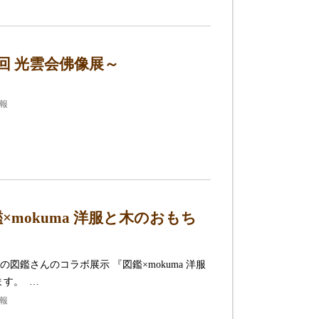
回 光雲会佛像展～
情報
mokuma 洋服と木のおもち
鑑さんのコラボ展示 『図鑑×mokuma 洋服
ます。 …
情報