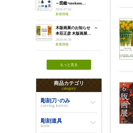
～図鑑×mokum…
2026.07.02
新着情報
木版画展のお知らせ ～
本荘正彦 木版画展…
2026.06.30
新着情報
もっと見る
商品カテゴリ
category
彫刻刀･のみ
carving knives
彫刻道具
tools