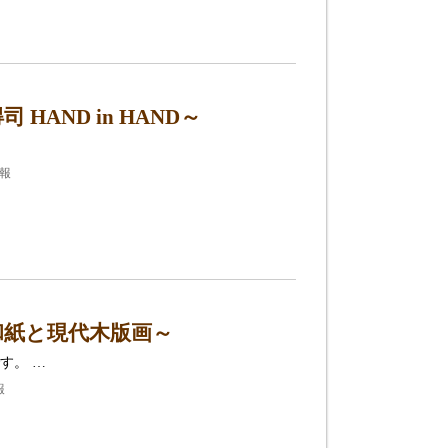
AND in HAND～
情報
和紙と現代木版画～
す。 …
報