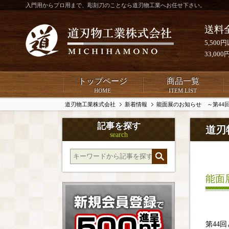
入門用からプロ用まで、彫刻刀のことなら道刃物工業へお任せ下さい。
送料
5,50
33,0
トップページ
商品一覧
HOME
ITEM LIST
道刃物工業株式会社
新着情報
能面展のお知らせ ～第44
記事を探す
道刃
search
能面
第44