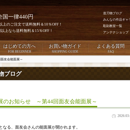
道刃物ブログ
全国一律440円
みんなの作品ギャ
0円以上のご注文で送料無料＆10％OFF！
彫刻教室一覧
00円以上なら送料無料＆15％OFF！
アンテナショップ
はじめての方へ
お買い物ガイド
よくある質問
FOR BEGINNER
SHOPPING GUIDE
FAQ
回面友会能面展～
物ブログ
展のお知らせ ～第44回面友会能面展～
2026.03
回となる、面友会さんの能面展が開かれます。