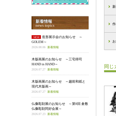
新
新着情報
作
news topics
造形展示会のお知らせ ～
お
GOLEM～
2026.08.06
新着情報
木版画展のお知らせ ～三宅得司
HAND in HAND～
同じ
2026.07.27
新着情報
木版画展のお知らせ ～越前和紙と
現代木版画～
2026.07.27
新着情報
仏像彫刻展のお知らせ ～第9回 倉敷
仏像彫刻同好会展～
2026.07.23
新着情報