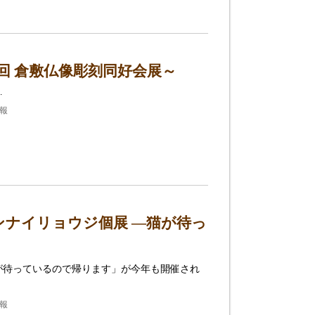
回 倉敷仏像彫刻同好会展～
…
情報
ナイリョウジ個展 ―猫が待っ
が待っているので帰ります」が今年も開催され
情報