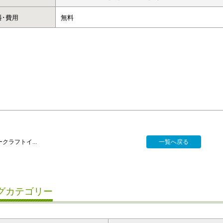
料･費用
無料
クラフトイ...
一覧へ戻る
グカテゴリー