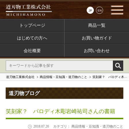
JP
EN
トップページ
商品一覧
はじめての方へ
お買い物ガイド
会社概要
お問い合わせ
道刃物工業株式会社
商品情報・豆知識・道刃物のこと
笑刻家？ パロディ木彫岩崎祐司さんの書籍
道刃物ブログ
笑刻家？ パロディ木彫岩崎祐司さんの書籍
2018.07.20
カテゴリ： 商品情報・豆知識・道刃物のこと