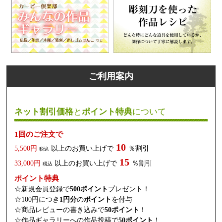
ご利用案内
ネット割引価格
と
ポイント特典
について
1回のご注文で
10
5,500円
以上のお買い上げで
％割引
税込
15
33,000円
以上のお買い上げで
％割引
税込
ポイント特典
☆新規会員登録で
500ポイント
プレゼント！
☆100円につき
1円分
の
ポイント
を付与
☆商品レビューの書き込みで
50ポイント
！
☆作品ギャラリーへの作品投稿で
50ポイント
！