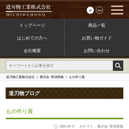
JP
EN
トップページ
商品一覧
はじめての方へ
お買い物ガイド
会社概要
お問い合わせ
道刃物工業株式会社
展示会･実演情報
もの作り展
道刃物ブログ
もの作り展
2006.09.15
カテゴリ： 展示会･実演情報