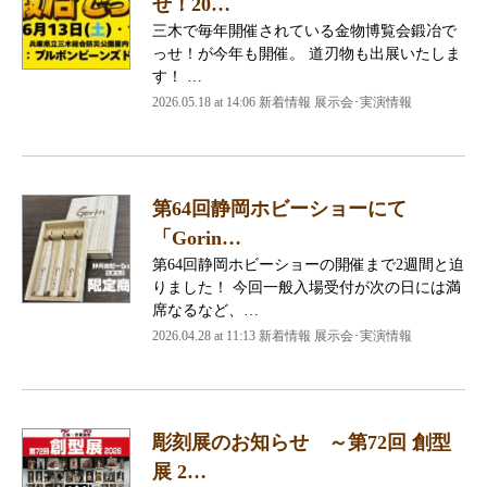
せ！20…
三木で毎年開催されている金物博覧会鍛冶で
っせ！が今年も開催。 道刃物も出展いたしま
す！ …
2026.05.18 at 14:06 新着情報 展示会･実演情報
第64回静岡ホビーショーにて
「Gorin…
第64回静岡ホビーショーの開催まで2週間と迫
りました！ 今回一般入場受付が次の日には満
席なるなど、…
2026.04.28 at 11:13 新着情報 展示会･実演情報
彫刻展のお知らせ ～第72回 創型
展 2…