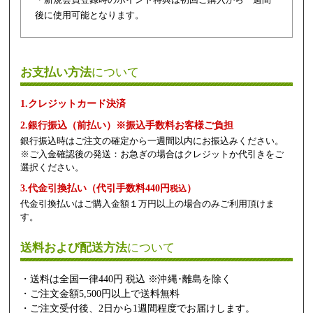
後に使用可能となります。
お支払い方法
について
1.クレジットカード決済
2.銀行振込（前払い）※振込手数料お客様ご負担
銀行振込時はご注文の確定から一週間以内にお振込みください。
※ご入金確認後の発送：お急ぎの場合はクレジットか代引きをご
選択ください。
3.代金引換払い（代引手数料440円
）
税込
代金引換払いはご購入金額１万円以上の場合のみご利用頂けま
す。
送料および配送方法
について
・送料は全国一律440円 税込 ※沖縄･離島を除く
・ご注文金額5,500円以上で送料無料
・ご注文受付後、2日から1週間程度でお届けします。