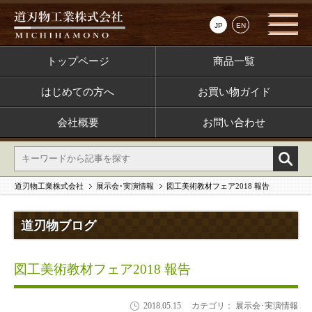
JP
EN
トップページ
商品一覧
はじめての方へ
お買い物ガイド
会社概要
お問い合わせ
道刃物工業株式会社
展示会･実演情報
図工美術教材フェア2018 報告
道刃物ブログ
図工美術教材フェア2018 報告
2018.05.15
カテゴリ： 展示会･実演情報