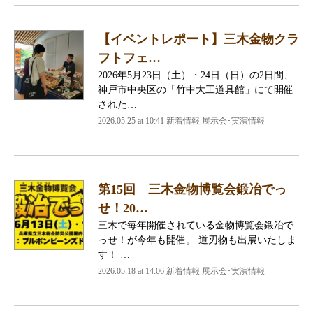
【イベントレポート】三木金物クラ
フトフェ…
2026年5月23日（土）・24日（日）の2日間、
神戸市中央区の「竹中大工道具館」にて開催
された…
2026.05.25 at 10:41 新着情報 展示会･実演情報
第15回 三木金物博覧会鍛冶でっ
せ！20…
三木で毎年開催されている金物博覧会鍛冶で
っせ！が今年も開催。 道刃物も出展いたしま
す！ …
2026.05.18 at 14:06 新着情報 展示会･実演情報