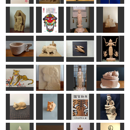
ペンギンの赤
文殊菩薩、普
ちゃん：巨大
稚児観音「か
年賀状「寅」3
賢菩薩
な赤ちゃん
のん：散華」
道刃物★所蔵参考
作品
なんぺい
LOVEクラフト
kiyonk
阿弥陀如来立
2016年2月 版
像（浄土真宗
釈迦如来倚像
画カレンダ
お東）
日蓮上人
ちゅうさん
fuku
圭峰
アラン
ククサ風カッ
ザトウクジラ
プ
象
の親子
阿修羅像
ゆ‐ちゃん
なんぺい
矢野っち
shadow
年賀状「寅」7
少女
菩薩立像
なべ猫
道刃物★所蔵参考
作品
イタルデザイン
かっちゃん
N（エヌ）