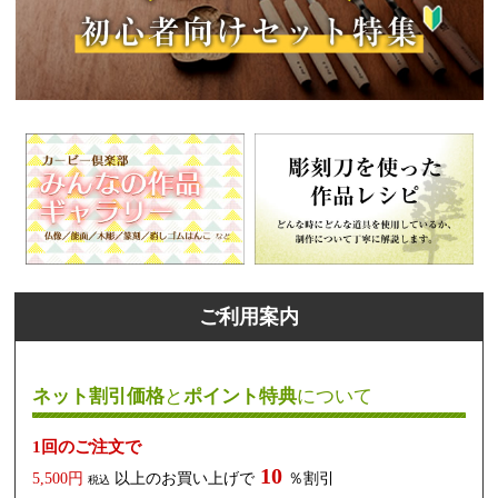
ご利用案内
ネット割引価格
と
ポイント特典
について
1回のご注文で
10
5,500円
以上のお買い上げで
％割引
税込