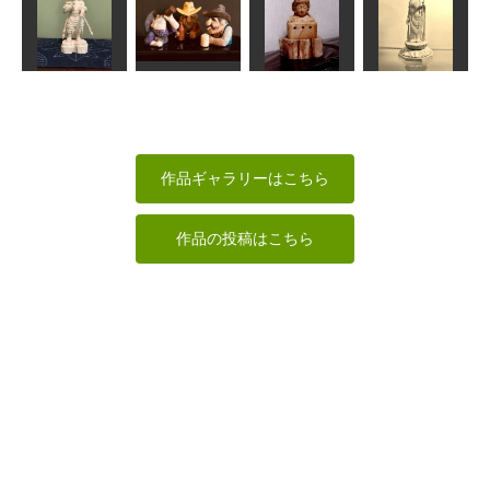
年賀状「寅」
１
香箱猫
寅
弥勒菩薩
道刃物★所蔵参考
波間
合之内麻呂
作品
俊造
聖観音菩薩立
宮毘羅大将
酔いどれ3人衆
十一面観頭部
像
みっちゃん
MINI
sigesama
春彫
作品ギャラリーはこちら
作品の投稿はこちら