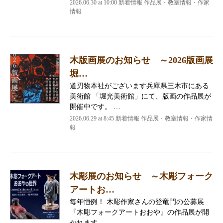
2026.06.30 at 10:00 新着情報 作品展・教室情報・作家
情報
木版画展のお知らせ ～2026版画展
堀…
道刃物本社がございます兵庫県三木市にある
美術館 「堀光美術館」にて、版画の作品展が
開催中です。 …
2026.06.29 at 8:45 新着情報 作品展・教室情報・作家情
報
木彫展のお知らせ ～木彫フォーク
アートお…
毎年恒例！ 木彫作家さんの登竜門の公募展
『木彫フォークアートおおや』の作品展が開
かれます。 …