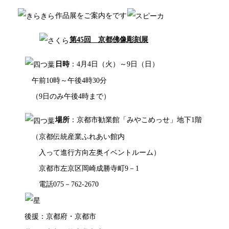
作品展をご案内をです
第45回 京都佛像彫刻展
日時
：4月4日（火）～9日（日）
午前10時～午後4時30分
（9日のみ午後4時まで）
場所
：京都市勧業館「みやこめっせ」地下1階
（京都伝統産業ふれあい館内
入って進行方向左奥イベントルーム）
京都市左京区岡崎成勝寺町9－1
電話075－762-2670
後援：京都府・京都市