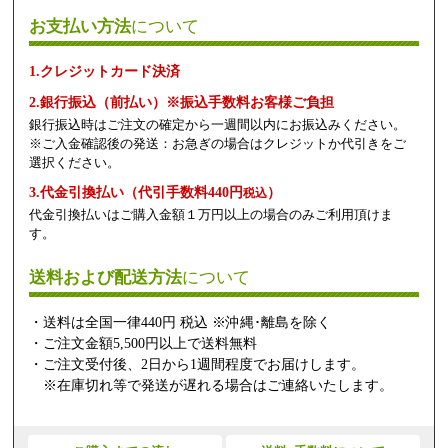
お支払い方法
について
1.クレジットカード決済
2.銀行振込（前払い）※振込手数料お客様ご負担
銀行振込時はご注文の確定から一週間以内にお振込みください。
※ご入金確認後の発送：お急ぎの場合はクレジットか代引きをご
選択ください。
3.代金引換払い（代引手数料440円
）
税込
代金引換払いはご購入金額１万円以上の場合のみご利用頂けま
す。
送料および配送方法
について
・送料は全国一律440円 税込 ※沖縄･離島を除く
・ご注文金額5,500円以上で送料無料
・ご注文受付後、2日から1週間程度でお届けします。
※在庫切れ等で発送が遅れる場合はご連絡いたします。