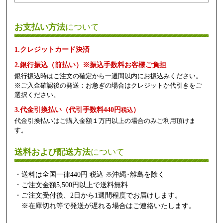
お支払い方法
について
1.クレジットカード決済
2.銀行振込（前払い）※振込手数料お客様ご負担
銀行振込時はご注文の確定から一週間以内にお振込みください。
※ご入金確認後の発送：お急ぎの場合はクレジットか代引きをご
選択ください。
3.代金引換払い（代引手数料440円
）
税込
代金引換払いはご購入金額１万円以上の場合のみご利用頂けま
す。
送料および配送方法
について
・送料は全国一律440円 税込 ※沖縄･離島を除く
・ご注文金額5,500円以上で送料無料
・ご注文受付後、2日から1週間程度でお届けします。
※在庫切れ等で発送が遅れる場合はご連絡いたします。