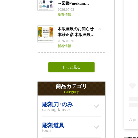
～図鑑×mokum…
2026.07.02
新着情報
木版画展のお知らせ ～
本荘正彦 木版画展…
2026.06.30
新着情報
もっと見る
商品カテゴリ
category
彫刻刀･のみ
carving knives
彫刻道具
tools