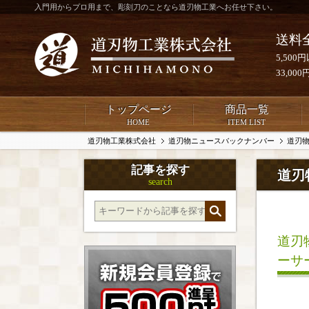
入門用からプロ用まで、彫刻刀のことなら道刃物工業へお任せ下さい。
送料
5,50
33,0
トップページ
商品一覧
HOME
ITEM LIST
道刃物工業株式会社
道刃物ニュースバックナンバー
道刃物
記事を探す
道刃
search
道刃
ーサ