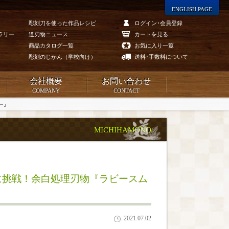
ENGLISH PAGE
彫刻刀を使った作品レシピ
ログイン･会員登録
ラリー
道刃物ニュース
カートを見る
商品カタログ一覧
お気に入り一覧
彫刻のじかん（学校向け）
送料･手数料について
会社概要
お問い合わせ
COMPANY
CONTACT
ー』
MICHIHAMONO
グに挑戦！余白処理刃物『ラビースム
2021.07.02