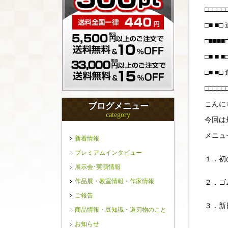
□□□□
□■ ■
□■■
□■ ■ ■□
□■ ■
□□□
こんに
ブログメニュー
category
今回は
メニュ
新着情報
プレミアムインタビュー
１．初
展示会･実演情報
作品展・教室情報・作家情報
２．ゴ
ご報告
３．新
商品情報・豆知識・道刃物のこと
お知らせ