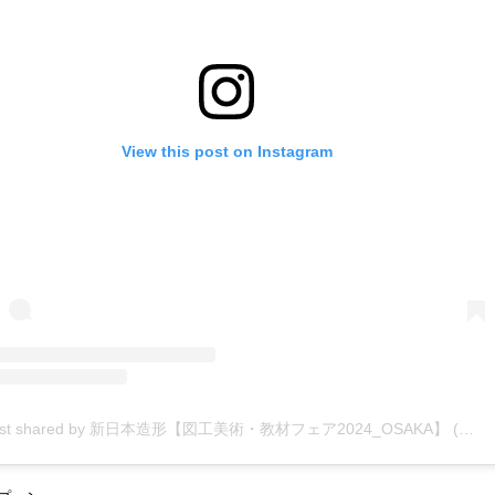
View this post on Instagram
A post shared by 新日本造形【図工美術・教材フェア2024_OSAKA】 (@fair_snz)