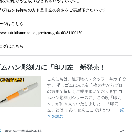
部分の彫りや面取りなどもやりやすいです。
印刀右をお持ちの方も是非左の良さをご実感頂きたいです！
ージはこちら
/www.michihamono.co.jp/c/item/gr6/c60/81100150
ログはこちら