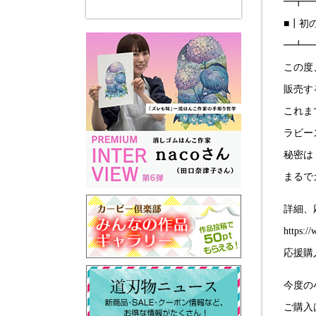
━┳━
■┃初
━┻━
この度
販売す
これま
ラビー
秘密は
まるで
詳細、
https:/
応援購入
今度の
ご購入