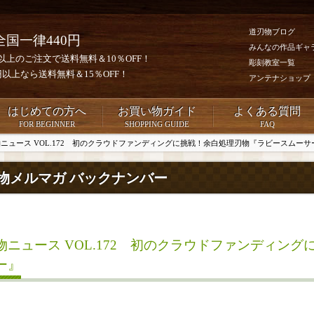
道刃物ブログ
全国一律440円
みんなの作品ギャ
0円以上のご注文で送料無料＆10％OFF！
彫刻教室一覧
00円以上なら送料無料＆15％OFF！
アンテナショップ
はじめての方へ
お買い物ガイド
よくある質問
FOR BEGINNER
SHOPPING GUIDE
FAQ
ニュース VOL.172 初のクラウドファンディングに挑戦！余白処理刃物『ラビースムーサ
物メルマガ バックナンバー
物ニュース VOL.172 初のクラウドファンディン
ー』