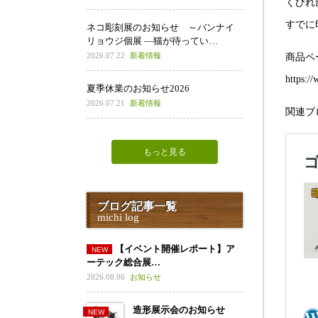
くびれ
すでに
ネコ彫刻展のお知らせ ～バンナイ
リョウジ個展 ―猫が待ってい…
2026.07.22
新着情報
商品ペ
https:/
夏季休業のお知らせ2026
2026.07.21
新着情報
関連ブ
もっと見る
ブログ記事一覧
michi log
【イベント開催レポート】ア
ーテック総合展…
2026.08.06
お知らせ
造形展示会のお知らせ