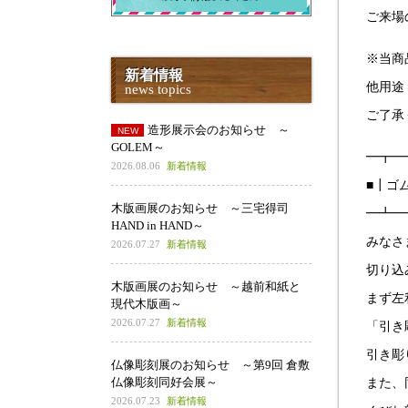
ご来場
※当商
新着情報
他用途
news topics
ご了承
造形展示会のお知らせ ～
GOLEM～
━┳━
2026.08.06
新着情報
■┃ゴ
木版画展のお知らせ ～三宅得司
━┻━
HAND in HAND～
みなさ
2026.07.27
新着情報
切り込
木版画展のお知らせ ～越前和紙と
まず左
現代木版画～
2026.07.27
新着情報
「引き
引き彫
仏像彫刻展のお知らせ ～第9回 倉敷
仏像彫刻同好会展～
また、
2026.07.23
新着情報