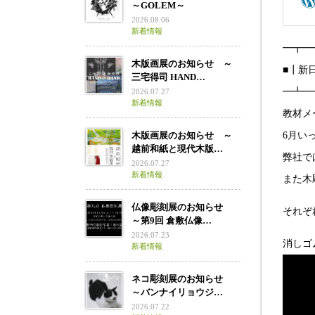
～GOLEM～
2026.08.06
新着情報
━┳━
木版画展のお知らせ ～
■┃新
三宅得司 HAND…
━┻━
2026.07.27
新着情報
教材メ
木版画展のお知らせ ～
6月い
越前和紙と現代木版…
弊社で
2026.07.27
新着情報
また木
仏像彫刻展のお知らせ
それぞ
～第9回 倉敷仏像…
2026.07.23
消しゴ
新着情報
ネコ彫刻展のお知らせ
～バンナイリョウジ…
2026.07.22