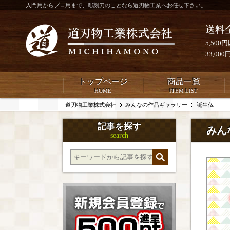
入門用からプロ用まで、彫刻刀のことなら道刃物工業へお任せ下さい。
送料
5,50
33,0
トップページ
商品一覧
HOME
ITEM LIST
道刃物工業株式会社
みんなの作品ギャラリー
誕生仏
記事を探す
みん
search