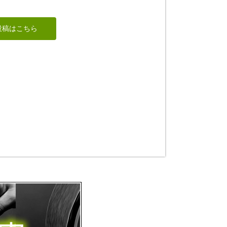
聖観音レリーフ
地蔵菩薩
投稿はこちら
はごろも
ハク