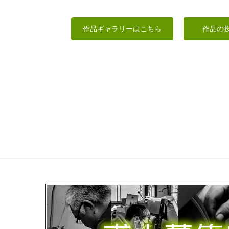
沙門天像
大仏御身ぬぐい
香箱長毛猫
ゲルググ
作品ギャラリーはこちら
作品の
工房藤棚
sigesama
波間
ちゃーさん