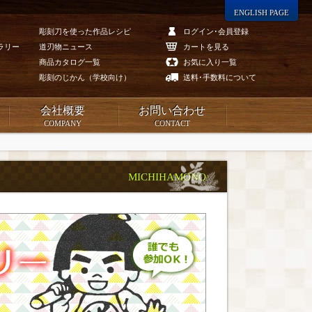
ENGLISH PAGE
彫刻刀を使った作品レシピ
ログイン･会員登録
ラリー
道刃物ニュース
カートを見る
商品カタログ一覧
お気に入り一覧
彫刻のじかん（学校向け）
送料･手数料について
会社概要
お問い合わせ
COMPANY
CONTACT
MICHIHAMONO