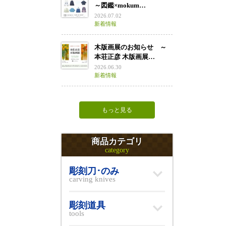
～図鑑×mokum…
2026.07.02
新着情報
木版画展のお知らせ ～
本荘正彦 木版画展…
2026.06.30
新着情報
もっと見る
商品カテゴリ
category
彫刻刀･のみ
carving knives
彫刻道具
tools