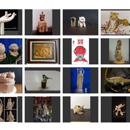
み手童子
十一面観頭部
犬
年賀状「寅」
shadow
sigesama
HANA
道刃物★所蔵参考
2016年年賀状 さ
べ風神雷神
厄滅の龍
るぼぼ
弥勒菩薩半跏思
kiyonk
一水
fuku
ちゅうさん
なべ猫
シジュウカラ
地蔵菩薩像
イワナ
N（エヌ）
ムラ
ta-chann
MINI