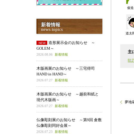
俊造
新着情報
news topics
道太
造形展示会のお知らせ ～
GOLEM～
主
2026.08.06
新着情報
印
木版画展のお知らせ ～三宅得司
HAND in HAND～
2026.07.27
新着情報
木版画展のお知らせ ～越前和紙と
現代木版画～
夢地
2026.07.27
新着情報
仏像彫刻展のお知らせ ～第9回 倉敷
仏像彫刻同好会展～
2026.07.23
新着情報