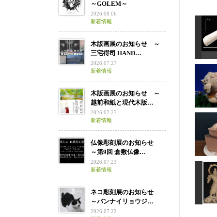
～GOLEM～
2026.08.06
新着情報
木版画展のお知らせ ～
三宅得司 HAND…
2026.07.27
新着情報
木版画展のお知らせ ～
越前和紙と現代木版…
2026.07.27
新着情報
仏像彫刻展のお知らせ
わら
～第9回 倉敷仏像…
2026.07.23
新着情報
ネコ彫刻展のお知らせ
～バンナイリョウジ…
2026.07.22