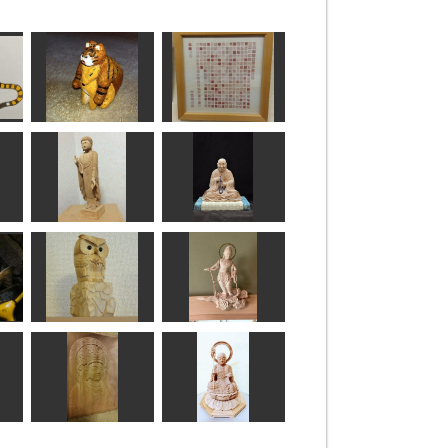
7
虎の威を借る狐
般若心経
作品
のりお
英
惟像
阿弥陀如来像
重源上人坐像
なんぺい
正念
雲中供養菩薩像南
フクロウくん
20号
矢野っち
みっちゃん