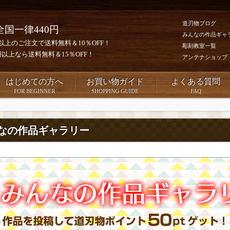
道刃物ブログ
全国一律440円
みんなの作品ギャ
0円以上のご注文で送料無料＆10％OFF！
彫刻教室一覧
00円以上なら送料無料＆15％OFF！
アンテナショップ
はじめての方へ
お買い物ガイド
よくある質問
FOR BEGINNER
SHOPPING GUIDE
FAQ
なの作品ギャラリー