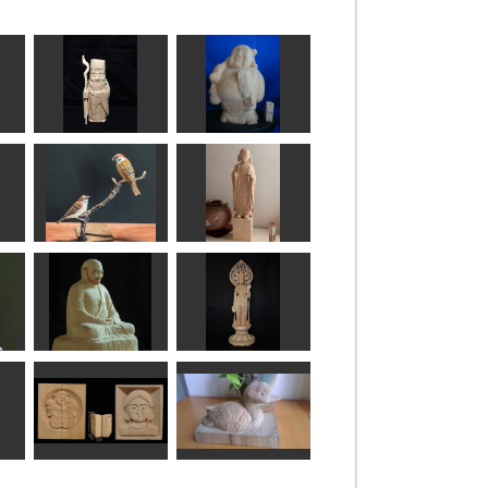
寿老人
布袋様
しんちゃん
ta-chann
スズメ
太子孝養像
MINI
かっちゃん
達磨大師 座像
聖観音菩薩
工房藤棚
まあちゃん