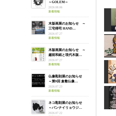
～GOLEM～
2026.08.06
新着情報
木版画展のお知らせ ～
三宅得司 HAND…
2026.07.27
新着情報
木版画展のお知らせ ～
安
越前和紙と現代木版…
2026.07.27
新着情報
仏像彫刻展のお知らせ
年賀
道刃物
～第9回 倉敷仏像…
2026.07.23
新着情報
手作り
けはん
ネコ彫刻展のお知らせ
～バンナイリョウジ…
2026.07.22