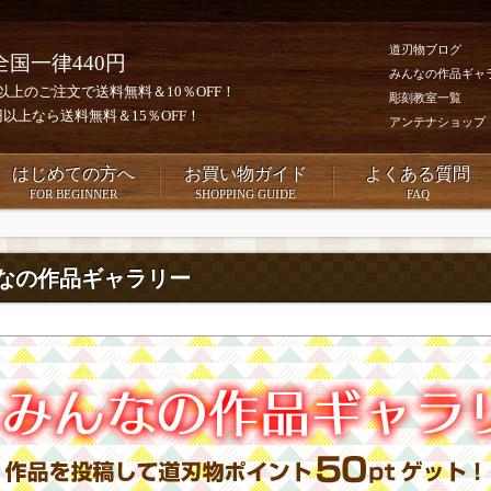
道刃物ブログ
全国一律440円
みんなの作品ギャ
0円以上のご注文で送料無料＆10％OFF！
彫刻教室一覧
00円以上なら送料無料＆15％OFF！
アンテナショップ
はじめての方へ
お買い物ガイド
よくある質問
FOR BEGINNER
SHOPPING GUIDE
FAQ
なの作品ギャラリー