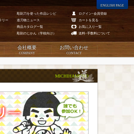
ENGLISH PAGE
彫刻刀を使った作品レシピ
ログイン･会員登録
ラリー
道刃物ニュース
カートを見る
商品カタログ一覧
お気に入り一覧
彫刻のじかん（学校向け）
送料･手数料について
会社概要
お問い合わせ
COMPANY
CONTACT
MICHIHAMONO