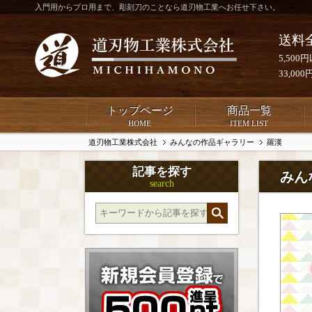
入門用からプロ用まで、彫刻刀のことなら道刃物工業へお任せ下さい。
送料
5,50
33,0
トップページ
商品一覧
HOME
ITEM LIST
道刃物工業株式会社
みんなの作品ギャラリー
羅漢
記事を探す
みん
search