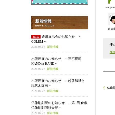
msuga
新着情報
news topics
道太
造形展示会のお知らせ ～
GOLEM～
主
2026.08.06
新着情報
面
木版画展のお知らせ ～三宅得司
HAND in HAND～
2026.07.27
新着情報
木版画展のお知らせ ～越前和紙と
現代木版画～
仏像
2026.07.27
新着情報
仏像彫刻展のお知らせ ～第9回 倉敷
仏像彫刻同好会展～
2026.07.23
新着情報