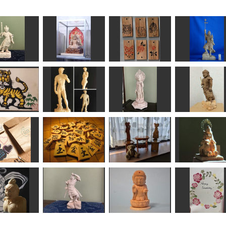
底羅大将
不動明王坐像
ストラップ 各種
毘沙門天像
みっちゃん
春彫
fuku
ta-chann
状「寅」2
ダヴィデ像
瑠璃観音
不動明王
★所蔵参考作品
工房藤棚
みっちゃん
なんぺい
お菓子お裾分
こ タグはん
こ他
将棋駒
テーブルとイス
吉祥天女
mikanko
RinRin
にっさん
sigesama