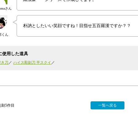
numaさん
朴訥としたいい笑顔ですね！目指せ五百羅漢ですか？？
郎くん
に使用した道具
突き刀
ハイス彫刻刀 平スクイ
彫刻5作目
一覧へ戻る