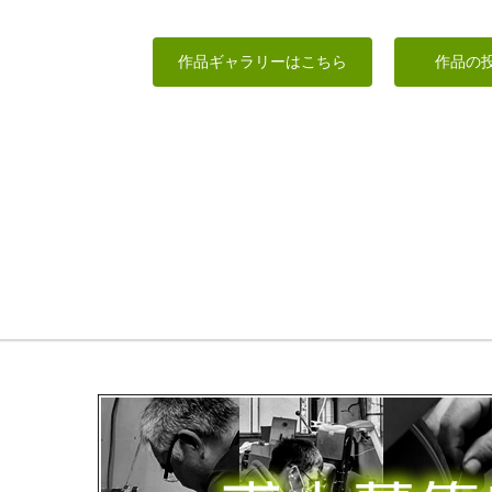
士 阿形 胸像
毘羯羅大将
小さな薬師如来
誕生日カード
作品ギャラリーはこちら
作品の
工房藤棚
みっちゃん
合之内 麻呂
Tom