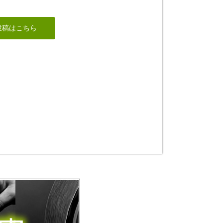
レリーフ両面(大
黒・少年太子)
悠遊的丑鴨
投稿はこちら
shadow
kevin wang