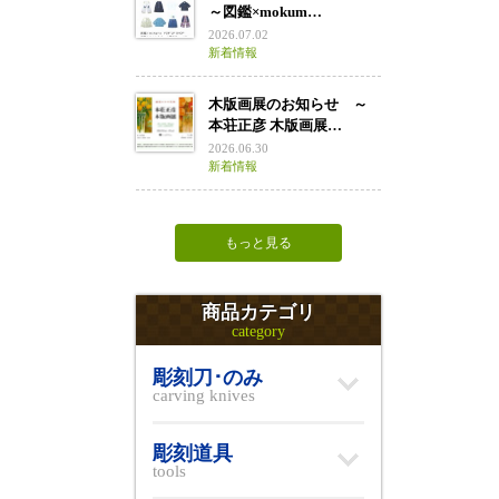
～図鑑×mokum…
2026.07.02
新着情報
木版画展のお知らせ ～
本荘正彦 木版画展…
2026.06.30
新着情報
もっと見る
商品カテゴリ
category
彫刻刀･のみ
carving knives
彫刻道具
tools