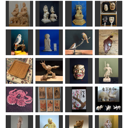
文殊菩薩、普
文殊・普賢菩
賢菩薩
薩
地蔵菩薩坐像
能面
なんぺい
まあちゃん
ta-chann
内藤 武宝
チョウゲンボ
ウ（長元坊）
お地蔵さん
スズメ
ペンダント
MINI
ta-chann
MINI
ヘソベイ
アイヌ イタ
（お盆）
ズゴック
獅子口
安底羅大将
MK
しょんつぁん
ケンちゃん
みっちゃん