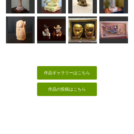
ストラップ
梅の花の年賀
トリケラトプ
タコちゃん
各種
状
ス
すずめようこ
fuku
ふーちゃん
ken
阿弥陀如来立
千手観音菩薩
像
喝達磨
猫又
像
ラッキー
ちゅうさん
美彩
みっちゃん
酔いどれカウ
童アマビエ
ボーイ達
雷電・狐蛇
飛天
Issay
MINI
武宝
ちゅうさん
作品ギャラリーはこちら
作品の投稿はこちら