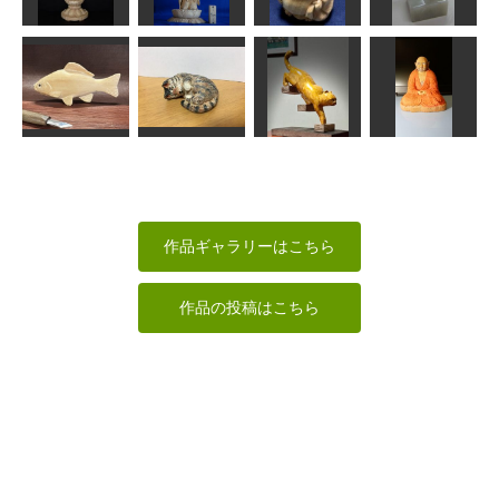
みっちゃん
金ちゃん
まあちゃん
fuku
聖観音菩薩
地蔵菩薩像
布袋様
バナーナ
まあちゃん
ta-chann
俊造
しょう
階段を降りる
鮒
眠る猫
猫
達磨大師
MINI
LOVEクラフト
MINI
あらやん
作品ギャラリーはこちら
作品の投稿はこちら