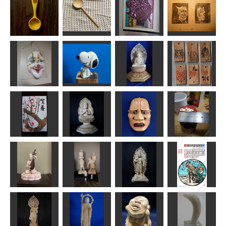
コーヒースプ
にいさんとお
ーン
おたま
アジア象
とうと
wavers design
たくちゃん
はるひな
GUNTAP
ストラップ
ピエロ
スヌーピー
釈迦如来座像
各種
キボリン
MINI
ta-chann
fuku
梅の花の年賀
グリコのおま
状
大日如来
橋姫
けの舟
ふーちゃん
まあちゃん
面打ち次元
たかはる
版画カレンダ
ー 庚子卯
天燈鬼・聖燈
月 北海道帯
弁財天
鬼
不動明王
広ばん…